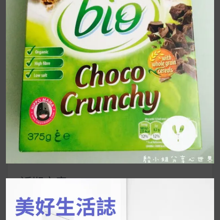
導
覽
UrMart 為你打造理想生活
搜
尋
關
鍵
近期文章
字:
韓國人為什麼不容易胖？
揭秘明星、網紅熱