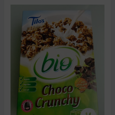
早上沒時間做早餐？10 款隔夜更美味的燕麥粥
簡單料理
健身重訓菜單
運動健身飲食建議
2020 年最新蛋白粉終極指南，讓你一次搞
清楚！
七大經典健身疑問，不要再被這些問題困擾
啦！