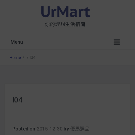
你的理想生活指南
Menu
Home
/
/
l04
星巴克都用 OATLY 泡咖啡？市售燕麥奶大剖
l04
析：成分、營養價值及其優缺點
無麩質食物清單一覽：燕麥、麵包還有餅乾，
早餐這樣料理最適合！
Posted on
2015-12-30
by
優馬選品