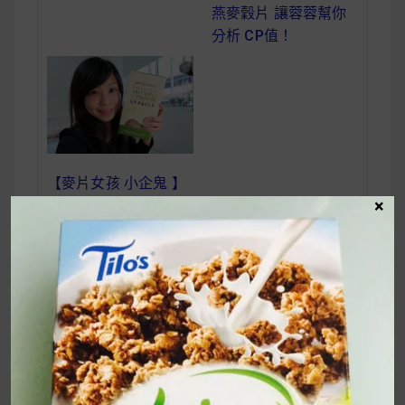
燕麥穀片 讓蓉蓉幫你
分析 CP值！
【麥片女孩 小企鬼 】
×
英國 Just LIVE a
LITTLE 蘋果肉桂燕麥
脆片，有我愛的肉桂！
【麥片女孩 Lilian】
文
吃麥片，好過癮！3
章
種口味大匯集