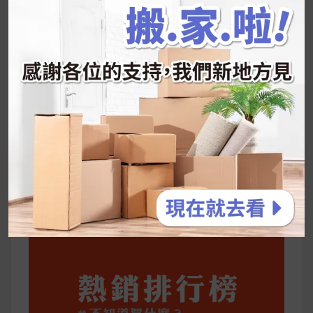
推的MZ Diet ！
好吃的蛋白點心還有好玩的運動小遊戲！今年過
年已經等不及帶這盒跟我的親戚、朋友們一起分
享～
2026 過年禮盒推薦｜五款百元健康伴手禮
停用猛健樂後會反彈嗎？作用解析＋停藥後體重
維持全攻略
公主營養師：飲食改變也是能快樂執行的！6 個
你一定要知道的技巧