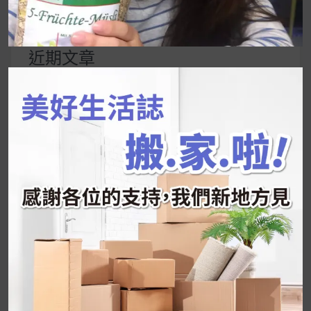
尋
關
鍵
近期文章
字:
韓國人為什麼不容易胖？
揭秘明星、網紅熱
推的MZ Diet ！
好吃的蛋白點心還有好玩的運動小遊戲！今年過
年已經等不及帶這盒跟我的親戚、朋友們一起分
享～
2026 過年禮盒推薦｜五款百元健康伴手禮
停用猛健樂後會反彈嗎？作用解析＋停藥後體重
維持全攻略
公主營養師：飲食改變也是能快樂執行的！6 個
你一定要知道的技巧