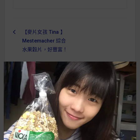
【麥片女孩 Tina 】
文
Mestemacher 綜合
章
水果穀片，好豐富！
導
×
覽
UrMart 為你打造理想生活
搜