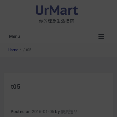
你的理想生活指南
Menu
Home
/
/
t05
星巴克都用 OATLY 泡咖啡？市售燕麥奶大剖
t05
析：成分、營養價值及其優缺點
無麩質食物清單一覽：燕麥、麵包還有餅乾，
早餐這樣料理最適合！
Posted on
2016-01-06
by
優馬選品