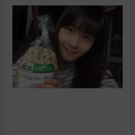
早上沒時間做早餐？10 款隔夜更美味的燕麥粥
簡單料理
健身重訓菜單
運動健身飲食建議
2020 年最新蛋白粉終極指南，讓你一次搞
清楚！
七大經典健身疑問，不要再被這些問題困擾
啦！