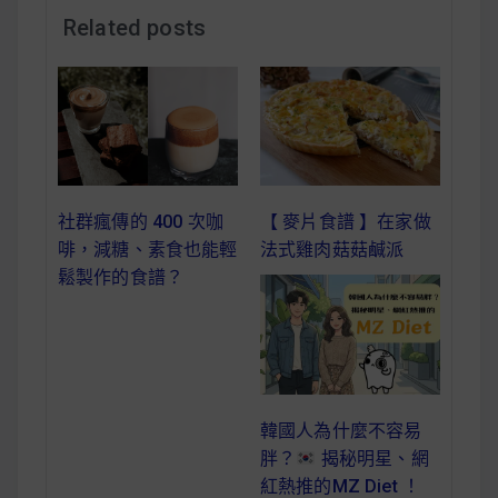
減醣食材推薦
Related posts
減醣料理食譜
蔬食純素營養
社群瘋傳的 400 次咖
【 麥片食譜 】在家做
純素料理食譜
啡，減糖、素食也能輕
法式雞肉菇菇鹹派
鬆製作的食譜？
蔬食純素餐廳推薦
韓國人為什麼不容易
胖？
揭秘明星、網
紅熱推的MZ Diet ！