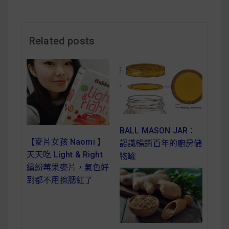
減醣食材推薦
減醣料理食譜
Related posts
蔬食純素營養
純素料理食譜
蔬食純素餐廳推薦
BALL MASON JAR：
【麥片女孩 Naomi 】
認識暢銷百年的廚房儲
天天吃 Light & Right
物罐
繽紛莓果麥片，氣色好
到都不用擦腮紅了