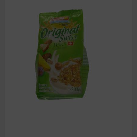
早上沒時間做早餐？10 款隔夜更美味的燕麥粥
簡單料理
健身重訓菜單
運動健身飲食建議
2020 年最新蛋白粉終極指南，讓你一次搞
清楚！
七大經典健身疑問，不要再被這些問題困擾
啦！