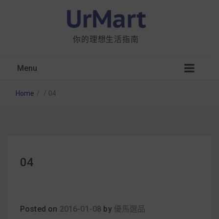
你的理想生活指南
Menu
Home
/
/
04
星巴克都用 OATLY 泡咖啡？市售燕麥奶大剖
04
析：成分、營養價值及其優缺點
無麩質食物清單一覽：燕麥、麵包還有餅乾，
早餐這樣料理最適合！
Posted on
2016-01-08
by
優馬選品