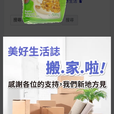
UrMart 為你打造理想生活
搜
尋
關
鍵
近期文章
字:
韓國人為什麼不容易胖？
揭秘明星、網紅熱
推的MZ Diet ！
好吃的蛋白點心還有好玩的運動小遊戲！今年過
年已經等不及帶這盒跟我的親戚、朋友們一起分
享～
2026 過年禮盒推薦｜五款百元健康伴手禮
停用猛健樂後會反彈嗎？作用解析＋停藥後體重
維持全攻略