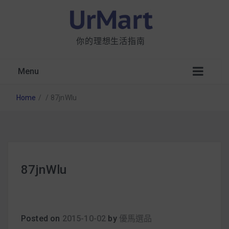
你的理想生活指南
Menu
Home
/
/
87jnWlu
星巴克都用 OATLY 泡咖啡？市售燕麥奶大剖
87jnWlu
析：成分、營養價值及其優缺點
無麩質食物清單一覽：燕麥、麵包還有餅乾，
早餐這樣料理最適合！
Posted on
2015-10-02
by
優馬選品