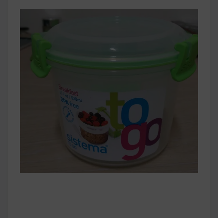
早上沒時間做早餐？10 款隔夜更美味的燕麥粥
簡單料理
健身重訓菜單
運動健身飲食建議
2020 年最新蛋白粉終極指南，讓你一次搞
清楚！
七大經典健身疑問，不要再被這些問題困擾
啦！