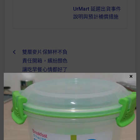
UrMart 延遲出貨事件
說明與預計補償措施
雙層麥片保鮮杯不負
文
責任開箱，繽紛顏色
章
讓吃早餐心情都好了
×
導
起來（sistema /
coolgear 雙品牌開
覽
箱）