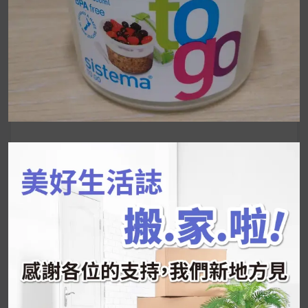
UrMart 為你打造理想生活
搜
尋
關
鍵
近期文章
字:
韓國人為什麼不容易胖？
揭秘明星、網紅熱
推的MZ Diet ！
好吃的蛋白點心還有好玩的運動小遊戲！今年過
年已經等不及帶這盒跟我的親戚、朋友們一起分
享～