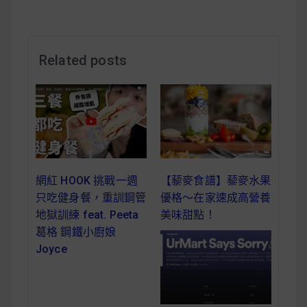
減醣食材推薦
減醣料理食譜
Related posts
蔬食純素營養
純素料理食譜
蔬食純素餐廳推薦
網紅 HOOK 挑戰一週
【藜麥食譜】藜麥水果
只吃健身餐，重訓鋼管
優格～在家速成高營養
地獄訓練 feat. Peeta
美味甜點！
葛格 鋼鐵小廚娘
Joyce