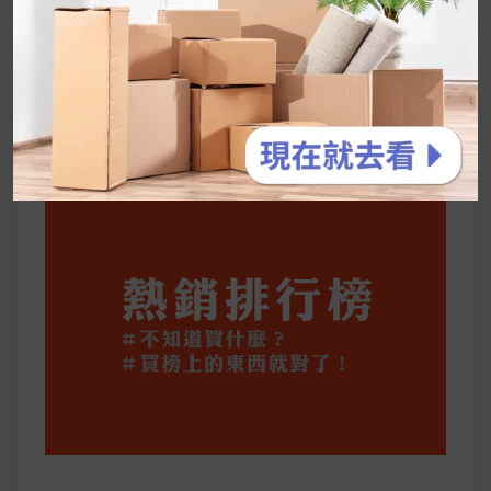
2026 過年禮盒推薦｜五款百元健康伴手禮
停用猛健樂後會反彈嗎？作用解析＋停藥後體重
維持全攻略
公主營養師：飲食改變也是能快樂執行的！6 個
你一定要知道的技巧