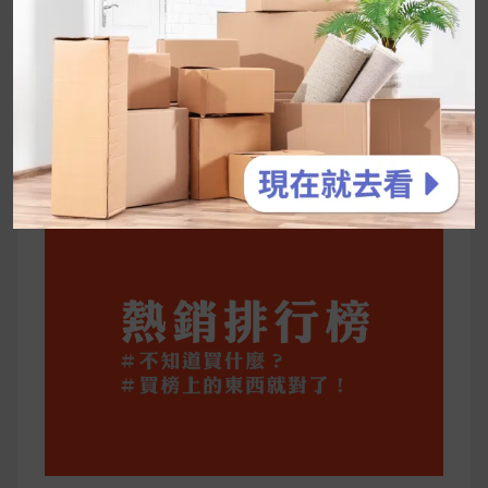
2026 過年禮盒推薦｜五款百元健康伴手禮
停用猛健樂後會反彈嗎？作用解析＋停藥後體重
維持全攻略
公主營養師：飲食改變也是能快樂執行的！6 個
你一定要知道的技巧