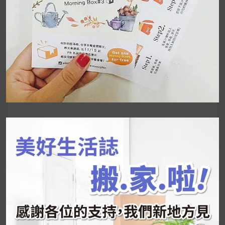
UrMart 為你打造理想生活
搜
尋
關
鍵
近期文章
字:
韓國人為什麼不容易胖？
揭秘明星、網紅熱
推的MZ Diet ！
好吃的蛋白點心還有好玩的運動小遊戲！今年過
年已經等不及帶這盒跟我的親戚、朋友們一起分
享～