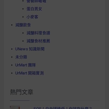
營養師報報
蛋白男女
小麥客
減醣飲食
減醣料理食譜
減醣食材推薦
UNews 知識新聞
未分類
UrMart 團隊
UrMart 開箱實測
熱門文章
SOS！白血球過低！你該吃什麼？