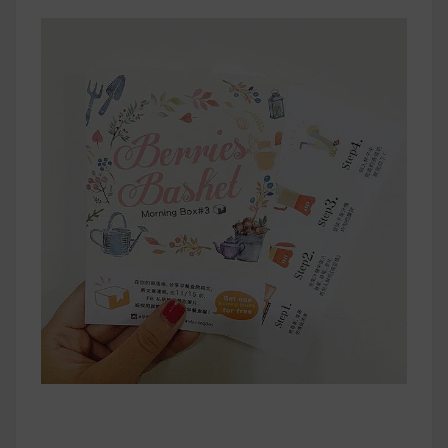
早上沒時間做早餐？10 款隔夜更美味的燕麥粥
簡單料理
健身重訓菜單
運動健身飲食建議
2020 年最新蛋白粉終極指南，讓你一次搞
清楚！
七大經典健身疑問，不要再被這些問題困擾
啦！