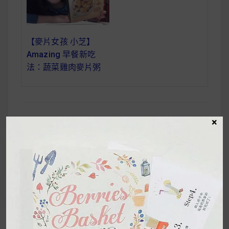
【麥片女孩 小芝】
Amazing 早餐新吃
法：蔬菜雞肉麥片粥
×
【小麥客 Zoey】充
文
滿少女心的莓果早餐
章
盒開箱（第三代早餐
導
盒）
覽