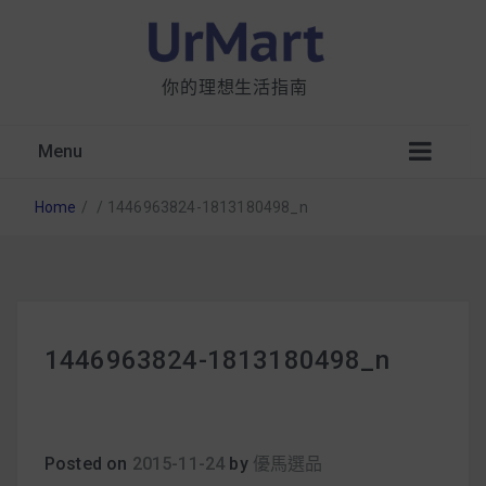
你的理想生活指南
Menu
Home
/
/
1446963824-1813180498_n
星巴克都用 OATLY 泡咖啡？市售燕麥奶大剖
1446963824-1813180498_n
析：成分、營養價值及其優缺點
無麩質食物清單一覽：燕麥、麵包還有餅乾，
早餐這樣料理最適合！
Posted on
2015-11-24
by
優馬選品