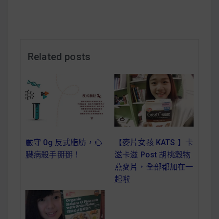
減醣食材推薦
減醣料理食譜
Related posts
蔬食純素營養
純素料理食譜
蔬食純素餐廳推薦
【麥片女孩 KATS 】卡
嚴守 0g 反式脂肪，心
滋卡滋 Post 胡桃穀物
臟病殺手掰掰！
燕麥片，全部都加在一
起啦