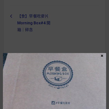
【食】早餐吃麥片
文
Morning Box#4 開
章
箱｜碎念
導
覽
×
UrMart 為你打造理想生活
搜
尋