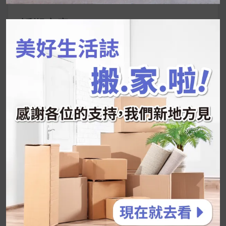
關
鍵
近期文章
字:
韓國人為什麼不容易胖？
揭秘明星、網紅熱
推的MZ Diet ！
好吃的蛋白點心還有好玩的運動小遊戲！今年過
年已經等不及帶這盒跟我的親戚、朋友們一起分
享～
2026 過年禮盒推薦｜五款百元健康伴手禮
停用猛健樂後會反彈嗎？作用解析＋停藥後體重
維持全攻略
公主營養師：飲食改變也是能快樂執行的！6 個
你一定要知道的技巧