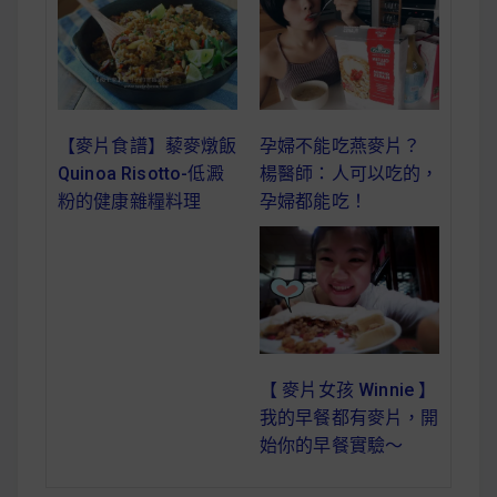
減醣食材推薦
減醣料理食譜
孕婦不能吃燕麥片？
【麥片食譜】藜麥燉飯
楊醫師：人可以吃的，
Quinoa Risotto-低澱
蔬食純素營養
孕婦都能吃！
粉的健康雜糧料理
純素料理食譜
蔬食純素餐廳推薦
【 麥片女孩 Winnie 】
我的早餐都有麥片，開
始你的早餐實驗～