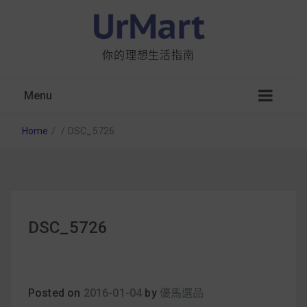
你的理想生活指南
Menu
Home
/
/
DSC_5726
星巴克都用 OATLY 泡咖啡？市售燕麥奶大剖
DSC_5726
析：成分、營養價值及其優缺點
無麩質食物清單一覽：燕麥、麵包還有餅乾，
早餐這樣料理最適合！
Posted on
2016-01-04
by
優馬選品