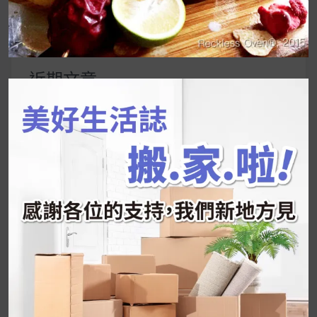
搜
尋
關
鍵
近期文章
字:
韓國人為什麼不容易胖？
揭秘明星、網紅熱
推的MZ Diet ！
好吃的蛋白點心還有好玩的運動小遊戲！今年過
年已經等不及帶這盒跟我的親戚、朋友們一起分
享～
2026 過年禮盒推薦｜五款百元健康伴手禮
停用猛健樂後會反彈嗎？作用解析＋停藥後體重
維持全攻略
公主營養師：飲食改變也是能快樂執行的！6 個