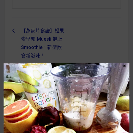
【燕麥片食譜】輕果
文
麥早餐 Muesli 尬上
章
Smoothie，新型飲
導
食新滋味！
×
覽
UrMart 為你打造理想生活