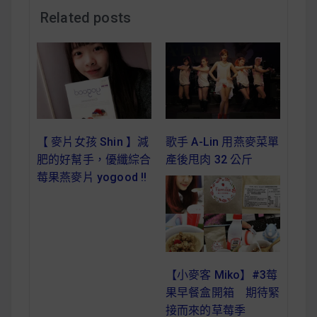
減醣食材推薦
Related posts
減醣料理食譜
蔬食純素營養
【 麥片女孩 Shin 】減
歌手 A-Lin 用燕麥菜單
純素料理食譜
肥的好幫手，優纖綜合
產後甩肉 32 公斤
莓果燕麥片 yogood !!
蔬食純素餐廳推薦
【小麥客 Miko】#3莓
果早餐盒開箱 期待緊
接而來的草莓季