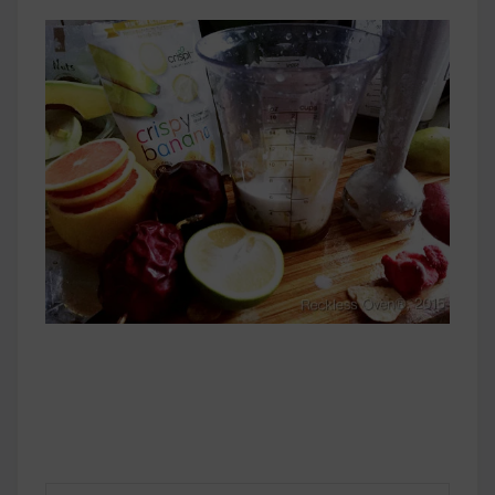
早上沒時間做早餐？10 款隔夜更美味的燕麥粥
簡單料理
健身重訓菜單
運動健身飲食建議
2020 年最新蛋白粉終極指南，讓你一次搞
清楚！
七大經典健身疑問，不要再被這些問題困擾
啦！