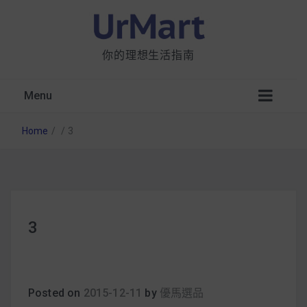
你的理想生活指南
Menu
Home
/
/
3
星巴克都用 OATLY 泡咖啡？市售燕麥奶大剖
3
析：成分、營養價值及其優缺點
無麩質食物清單一覽：燕麥、麵包還有餅乾，
早餐這樣料理最適合！
Posted on
2015-12-11
by
優馬選品