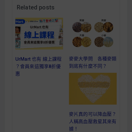
減醣食材推薦
Related posts
減醣料理食譜
蔬食純素營養
麥麥大學問 各種麥類
UrMart 也有 線上課程
純素料理食譜
到底有什麼不同？
？會員來這獨享8折優
惠
蔬食純素餐廳推薦
麥片真的可以降血壓？
人稱高血壓救星其來有
據！