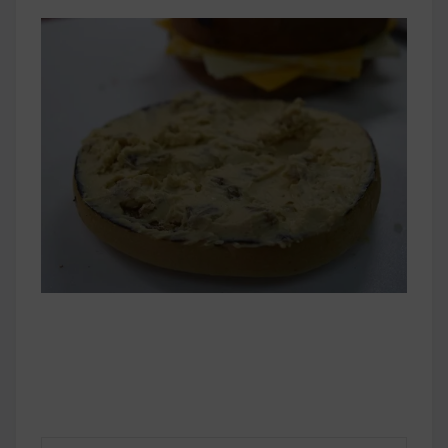
早上沒時間做早餐？10 款隔夜更美味的燕麥粥
簡單料理
健身重訓菜單
運動健身飲食建議
2020 年最新蛋白粉終極指南，讓你一次搞
清楚！
七大經典健身疑問，不要再被這些問題困擾
啦！