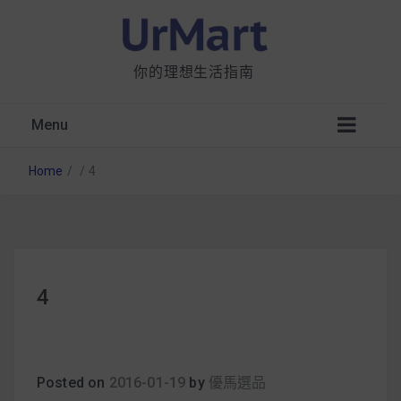
你的理想生活指南
Menu
Home
/
/
4
星巴克都用 OATLY 泡咖啡？市售燕麥奶大剖
4
析：成分、營養價值及其優缺點
無麩質食物清單一覽：燕麥、麵包還有餅乾，
早餐這樣料理最適合！
Posted on
2016-01-19
by
優馬選品