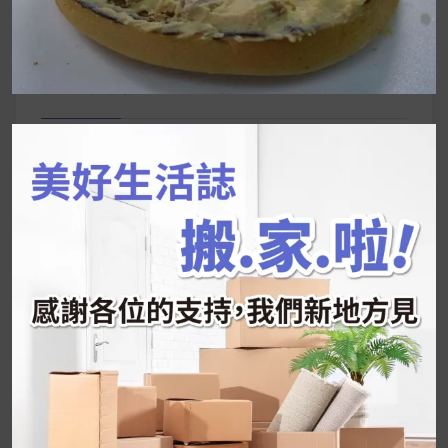
尋
關
鍵
近期文章
字:
韓國人為什麼不容易胖？
揭秘明星、網紅熱
推的MZ Diet ！
好吃的蛋白點心還有好玩的運動小遊戲！今年過
年已經等不及帶這盒跟我的親戚、朋友們一起分
享～
2026 過年禮盒推薦｜五款百元健康伴手禮
停用猛健樂後會反彈嗎？作用解析＋停藥後體重
維持全攻略
公主營養師：飲食改變也是能快樂執行的！6 個
你一定要知道的技巧