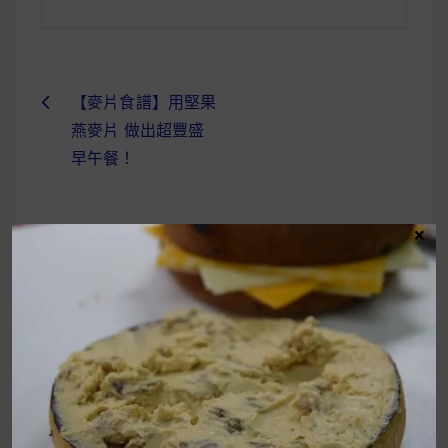
【麥片食譜】用堅果
文
燕麥片 做出超豐盛
章
早午餐！
導
覽
×
UrMart 為你打造理想生活
搜