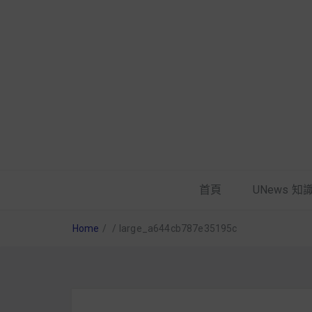
首頁
UNews 知
Home
/
/
large_a644cb787e35195c