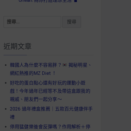
UrMart 為你打造理想生活
搜
尋
關
鍵
近期文章
字:
韓國人為什麼不容易胖？
揭秘明星、
網紅熱推的MZ Diet ！
好吃的蛋白點心還有好玩的運動小遊
戲！今年過年已經等不及帶這盒跟我的
親戚、朋友們一起分享～
2026 過年禮盒推薦｜五款百元健康伴手
禮
停用猛健樂後會反彈嗎？作用解析＋停