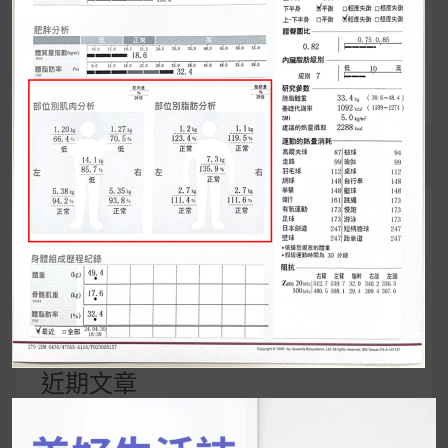
章
InBody 看分析
導
覽
UrMart 為你打造理想生活
搜
尋
關
鍵
近期文章
字: