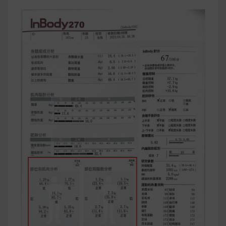
早上沒時間做早餐？10 款隔夜更美味的燕麥粥
簡單料理
健身重訓菜單
運動健身飲食建議
2020 年最新蛋白粉終極指南，讓你一次搞
清楚！
七大經典健身疑問，不要再被這些問題困擾
啦！