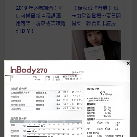
2019 年必喝調酒：可
【 瑞秋低卡廚房 】低
口可樂最新 4 種調酒
卡廚房首登場～夏日開
用可樂，清爽或辛辣隨
胃菜，輕食低卡廚房
你 DIY！
×
【 麥片女孩 Shin 】減
肥的好幫手，優纖綜合
莓果燕麥片 yogood !!
BMI正常也可能是
文
泡芙人 ？快測