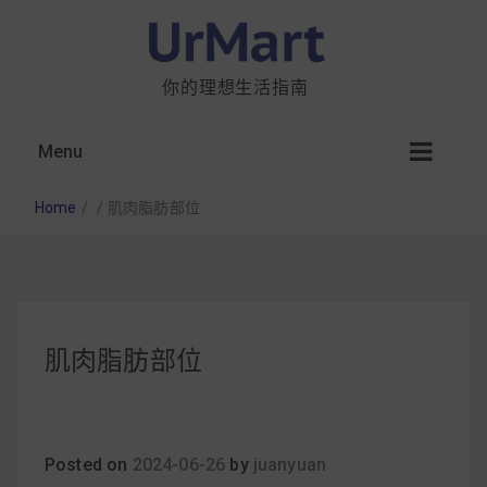
你的理想生活指南
Menu
Home
/
/
肌肉脂肪部位
星巴克都用 OATLY 泡咖啡？市售燕麥奶大剖
肌肉脂肪部位
析：成分、營養價值及其優缺點
無麩質食物清單一覽：燕麥、麵包還有餅乾，
早餐這樣料理最適合！
Posted on
2024-06-26
by
juanyuan