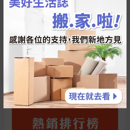
韓國人為什麼不容易胖？
揭秘明星、網紅熱
推的MZ Diet ！
好吃的蛋白點心還有好玩的運動小遊戲！今年過
年已經等不及帶這盒跟我的親戚、朋友們一起分
享～
2026 過年禮盒推薦｜五款百元健康伴手禮
停用猛健樂後會反彈嗎？作用解析＋停藥後體重
維持全攻略
公主營養師：飲食改變也是能快樂執行的！6 個
你一定要知道的技巧