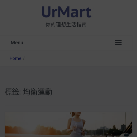
你的理想生活指南
Menu
Home
/
標籤:
均衡運動
星巴克都用 OATLY 泡咖啡？市售燕麥奶大剖
析：成分、營養價值及其優缺點
無麩質食物清單一覽：燕麥、麵包還有餅乾，
早餐這樣料理最適合！