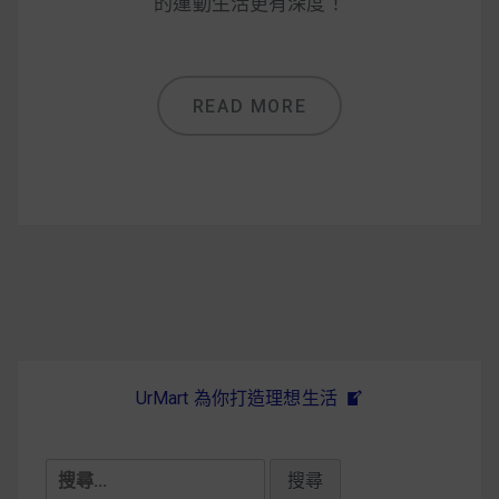
減醣食材推薦
的運動生活更有深度！
減醣料理食譜
READ MORE
蔬食純素營養
純素料理食譜
蔬食純素餐廳推薦
UrMart 為你打造理想生活
搜