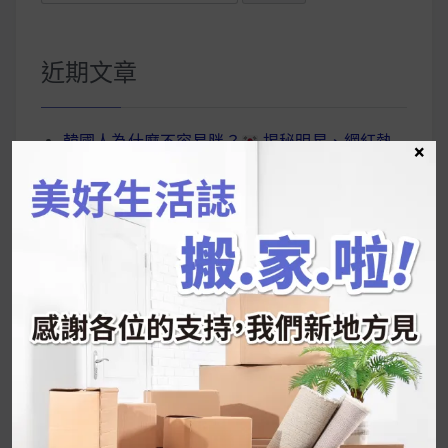
尋
關
鍵
近期文章
字:
韓國人為什麼不容易胖？
揭秘明星、網紅熱
×
推的MZ Diet ！
好吃的蛋白點心還有好玩的運動小遊戲！今年過
年已經等不及帶這盒跟我的親戚、朋友們一起分
享～
2026 過年禮盒推薦｜五款百元健康伴手禮
停用猛健樂後會反彈嗎？作用解析＋停藥後體重
維持全攻略
公主營養師：飲食改變也是能快樂執行的！6 個
你一定要知道的技巧