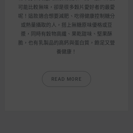
減醣食材推薦
可能比較無味，卻是很多穀片愛好者的最愛
減醣料理食譜
呢！這款適合想要減肥、吃得健康控制糖分
或熱量攝取的人，搭上無糖原味優格或豆
漿，同時有穀物高纖、果乾甜味、堅果酥
脆，也有乳製品的高鈣與蛋白質，飽足又營
蔬食純素營養
養健康！
純素料理食譜
蔬食純素餐廳推薦
READ MORE