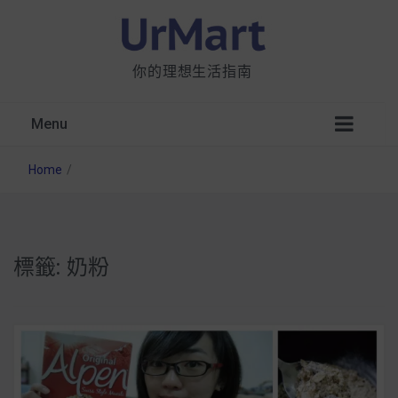
你的理想生活指南
Menu
Home
/
標籤:
奶粉
星巴克都用 OATLY 泡咖啡？市售燕麥奶大剖
析：成分、營養價值及其優缺點
無麩質食物清單一覽：燕麥、麵包還有餅乾，
早餐這樣料理最適合！