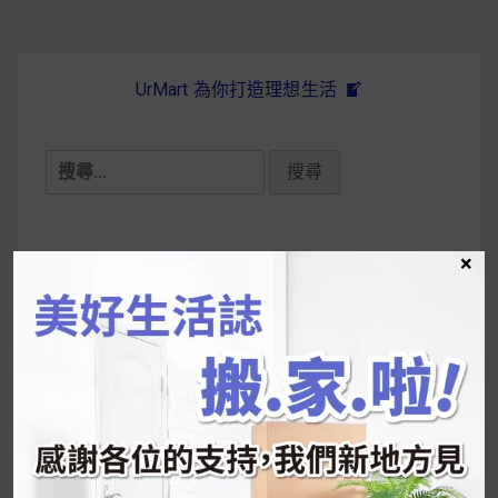
UrMart 為你打造理想生活
搜
尋
關
鍵
×
近期文章
字:
韓國人為什麼不容易胖？
揭秘明星、網紅熱
推的MZ Diet ！
好吃的蛋白點心還有好玩的運動小遊戲！今年過
年已經等不及帶這盒跟我的親戚、朋友們一起分
享～