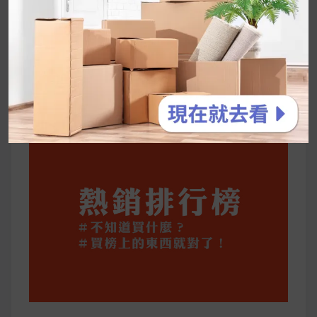
2026 過年禮盒推薦｜五款百元健康伴手禮
停用猛健樂後會反彈嗎？作用解析＋停藥後體重
維持全攻略
公主營養師：飲食改變也是能快樂執行的！6 個
你一定要知道的技巧