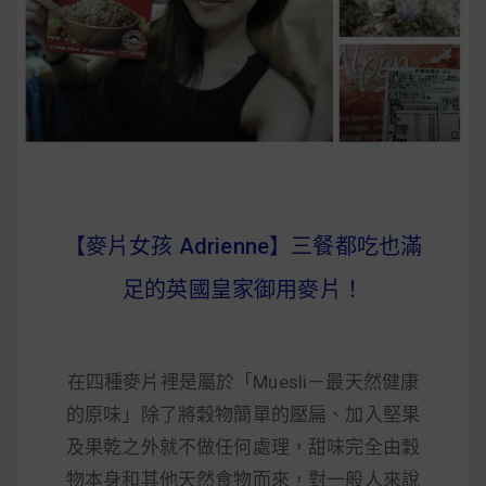
早上沒時間做早餐？10 款隔夜更美味的燕麥粥
簡單料理
健身重訓菜單
運動健身飲食建議
【麥片女孩 Adrienne】三餐都吃也滿
2020 年最新蛋白粉終極指南，讓你一次搞
足的英國皇家御用麥片！
清楚！
七大經典健身疑問，不要再被這些問題困擾
啦！
在四種麥片裡是屬於「Muesli－最天然健康
的原味」除了將穀物簡單的壓扁、加入堅果
及果乾之外就不做任何處理，甜味完全由穀
物本身和其他天然食物而來，對一般人來說