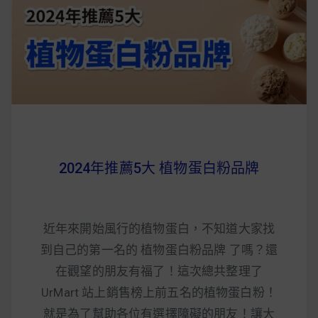
早上沒時間做早餐？10 款隔夜更美味的燕麥粥
簡單料理
健身重訓菜單
運動健身飲食建議
2024年推薦5大 植物蛋白粉品牌
2020 年最新蛋白粉終極指南，讓你一次搞
清楚！
七大經典健身疑問，不要再被這些問題困擾
近年來開始風行的植物蛋白，不知道大家找
啦！
到自己的第一名的 植物蛋白粉品牌 了嗎？還
在觀望的朋友有福了！這次總共整理了
UrMart 站上銷售榜上前五名的植物蛋白粉！
就是為了幫助各位有選擇障礙的朋友！讓大