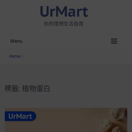
你的理想生活指南
Menu
Home
/
標籤:
植物蛋白
星巴克都用 OATLY 泡咖啡？市售燕麥奶大剖
析：成分、營養價值及其優缺點
無麩質食物清單一覽：燕麥、麵包還有餅乾，
早餐這樣料理最適合！