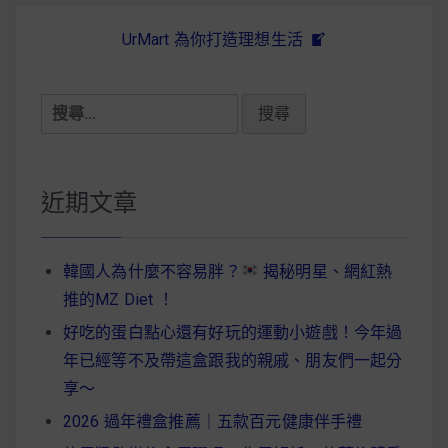
UrMart 為你打造理想生活
搜
尋
關
鍵
近期文章
字:
韓國人為什麼不容易胖？
揭秘明星、網紅熱
推的MZ Diet ！
好吃的蛋白點心還有好玩的運動小遊戲！今年過
年已經等不及帶這盒跟我的親戚、朋友們一起分
享～
2026 過年禮盒推薦｜五款百元健康伴手禮