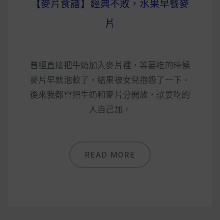
【麥片食譜】經典不敗，水果早餐麥
早上沒時間做早餐？10 款隔夜更美味的燕麥粥
簡單料理
片
曾經直接把牛奶加入麥片裡，等要吃的時候
健身重訓菜單
麥片早就泡軟了，結果被女兒抱怨了一下。
運動健身飲食建議
後來我都會把牛奶和麥片分開放，讓要吃的
人自己加。
2020 年最新蛋白粉終極指南，讓你一次搞
清楚！
READ MORE
七大經典健身疑問，不要再被這些問題困擾
啦！