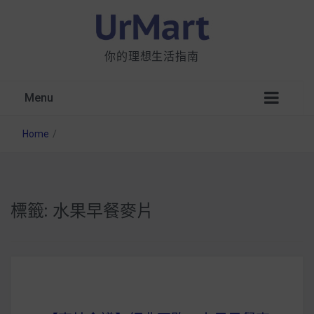
你的理想生活指南
Menu
Home
/
標籤:
水果早餐麥片
星巴克都用 OATLY 泡咖啡？市售燕麥奶大剖
析：成分、營養價值及其優缺點
無麩質食物清單一覽：燕麥、麵包還有餅乾，
早餐這樣料理最適合！