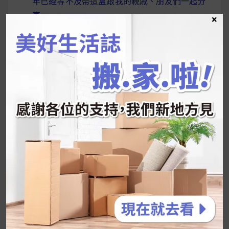
年已經等不及帶這盒跟我的親戚、朋友們一起分
享～
×
2026 過年禮盒推薦｜五款百元健康伴手禮
停用猛健樂後會反彈嗎？作用解析＋停藥後體重
維持全攻略
公主營養師：飲食改變也是能快樂執行的！6 個
你一定要知道的技巧