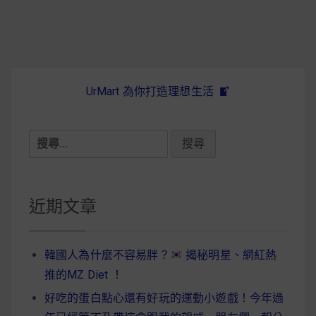
減醣食材推薦
減醣料理食譜
UrMart 為你打造理想生活
蔬食純素營養
搜
純素料理食譜
尋
關
蔬食純素餐廳推薦
鍵
近期文章
字:
韓國人為什麼不容易胖？
揭秘明星、網紅熱
推的MZ Diet ！
好吃的蛋白點心還有好玩的運動小遊戲！今年過