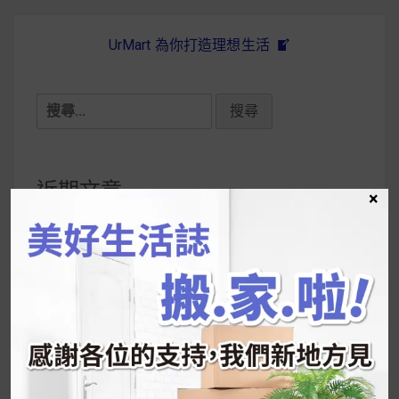
UrMart 為你打造理想生活
搜
尋
關
鍵
近期文章
×
字:
韓國人為什麼不容易胖？
揭秘明星、網紅熱
推的MZ Diet ！
好吃的蛋白點心還有好玩的運動小遊戲！今年過
年已經等不及帶這盒跟我的親戚、朋友們一起分
享～
2026 過年禮盒推薦｜五款百元健康伴手禮