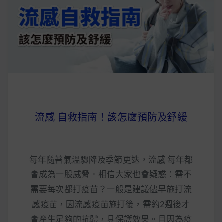
早上沒時間做早餐？10 款隔夜更美味的燕麥粥
簡單料理
健身重訓菜單
運動健身飲食建議
流感 自救指南！該怎麼預防及舒緩
2020 年最新蛋白粉終極指南，讓你一次搞
清楚！
七大經典健身疑問，不要再被這些問題困擾
每年隨著氣溫驟降及季節更迭，流感 每年都
啦！
會成為一股威脅。相信大家也會疑惑：需不
需要每次都打疫苗？一般是建議儘早施打流
感疫苗，因流感疫苗施打後，需約2週後才
會產生足夠的抗體，具保護效果。且因為疫