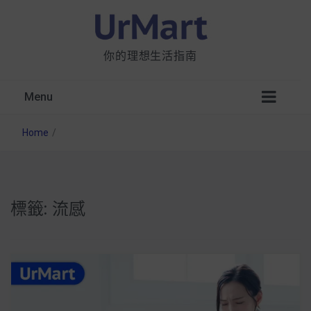
你的理想生活指南
Menu
Home
/
標籤:
流感
星巴克都用 OATLY 泡咖啡？市售燕麥奶大剖
析：成分、營養價值及其優缺點
無麩質食物清單一覽：燕麥、麵包還有餅乾，
早餐這樣料理最適合！