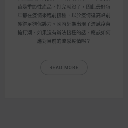
減醣食材推薦
苗是季節性產品，打完就沒了，因此最好每
減醣料理食譜
年都在疫情來臨前接種，以於疫情達高峰前
獲得足夠保護力。國內近期出現了流感疫苗
搶打潮，如果沒有辦法接種的話，應該如何
應對目前的流感疫情呢？
蔬食純素營養
純素料理食譜
READ MORE
蔬食純素餐廳推薦