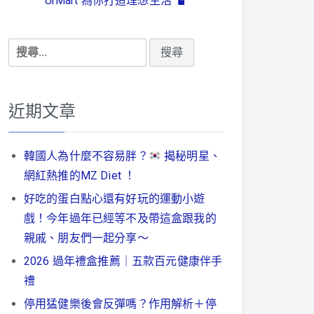
UrMart 為你打造理想生活
搜
尋
關
鍵
近期文章
字:
韓國人為什麼不容易胖？
揭秘明星、
網紅熱推的MZ Diet ！
好吃的蛋白點心還有好玩的運動小遊
戲！今年過年已經等不及帶這盒跟我的
親戚、朋友們一起分享～
2026 過年禮盒推薦｜五款百元健康伴手
禮
停用猛健樂後會反彈嗎？作用解析＋停