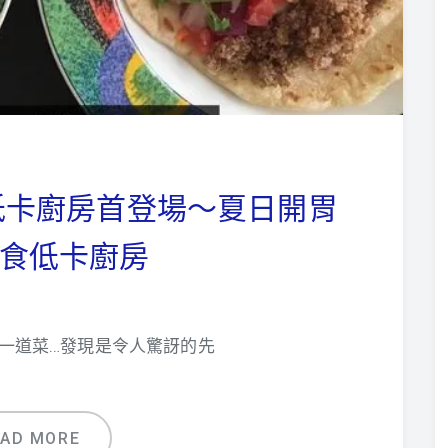
】低卡廚房首登場～夏日開胃
食低卡廚房
一道菜…發現是令人驚訝的先
EAD MORE