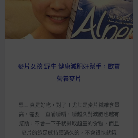
早上沒時間做早餐？10 款隔夜更美味的燕麥粥
簡單料理
健身重訓菜單
運動健身飲食建議
麥片女孩 野牛 健康減肥好幫手，歐寶
2020 年最新蛋白粉終極指南，讓你一次搞
營養麥片
清楚！
七大經典健身疑問，不要再被這些問題困擾
恩…. 真是好吃，對了！尤其是麥片纖維含量
啦！
高，需要一直嚼嚼嚼，嚼越久對減肥也越有
幫助，不會一下子就攝取超量的食物，而且
麥片的飽足感持續滿久的，不會很快就餓