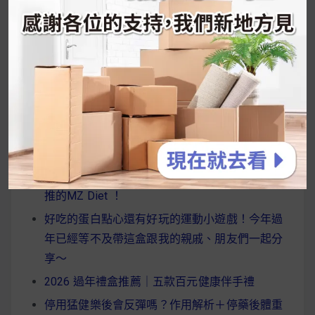
UrMart 為你打造理想生活
搜
尋
關
鍵
近期文章
字:
韓國人為什麼不容易胖？
揭秘明星、網紅熱
推的MZ Diet ！
好吃的蛋白點心還有好玩的運動小遊戲！今年過
年已經等不及帶這盒跟我的親戚、朋友們一起分
享～
2026 過年禮盒推薦｜五款百元健康伴手禮
停用猛健樂後會反彈嗎？作用解析＋停藥後體重