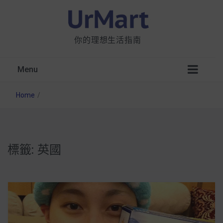
你的理想生活指南
Menu
Home
/
標籤:
英國
星巴克都用 OATLY 泡咖啡？市售燕麥奶大剖
析：成分、營養價值及其優缺點
無麩質食物清單一覽：燕麥、麵包還有餅乾，
早餐這樣料理最適合！