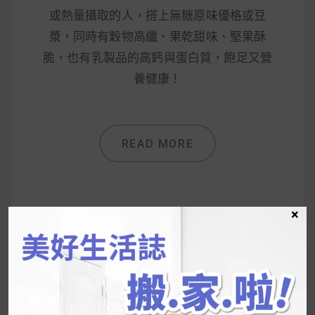
或熱量攝取的人，搭上無糖原味優格或豆
漿，同時有穀物高纖、果乾甜味、堅果酥
脆，也有乳製品的高鈣與蛋白質，飽足又營
養健康！
READ MORE
×