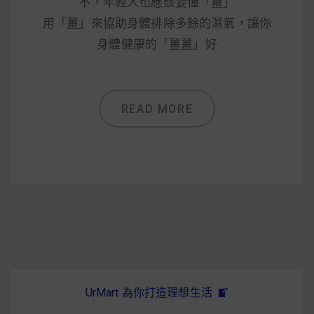
減醣食材推薦
不，年輕人也應該要懂「薑」
用「薑」來協助身體排除多餘的濕氣，讓你
減醣料理食譜
身體健康的「薑薑」好
READ MORE
蔬食純素營養
純素料理食譜
蔬食純素餐廳推薦
UrMart 為你打造理想生活