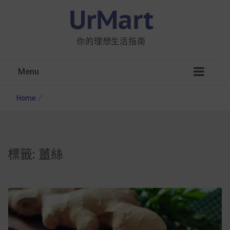
你的理想生活指南
Menu
Home
/
標籤:
薑絲
星巴克都用 OATLY 泡咖啡？市售燕麥奶大剖
析：成分、營養價值及其優缺點
無麩質食物清單一覽：燕麥、麵包還有餅乾，
早餐這樣料理最適合！