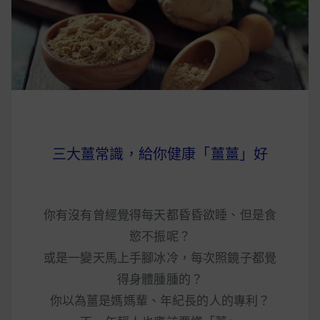
早上沒時間做早餐？10 款隔夜更美味的燕麥粥
簡單料理
健身重訓菜單
運動健身飲食建議
三大薑常識，給你健康「薑薑」好
2020 年最新蛋白粉終極指南，讓你一次搞
清楚！
你有沒有曾經覺得每天都昏昏欲睡、但是食
七大經典健身疑問，不要再被這些問題困擾
慾不振呢？
啦！
或是一變天馬上手腳冰冷，每次照鏡子都覺
得身體腫腫的？
你以為薑是媽媽輩、年紀長的人的專利？