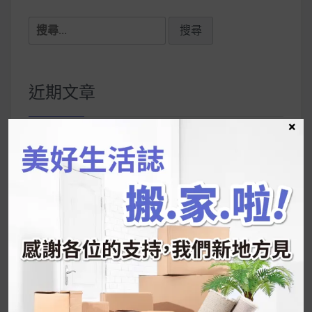
搜
尋
關
鍵
近期文章
字:
×
韓國人為什麼不容易胖？
揭秘明星、網紅熱
推的MZ Diet ！
好吃的蛋白點心還有好玩的運動小遊戲！今年過
年已經等不及帶這盒跟我的親戚、朋友們一起分
享～
2026 過年禮盒推薦｜五款百元健康伴手禮
停用猛健樂後會反彈嗎？作用解析＋停藥後體重
維持全攻略
公主營養師：飲食改變也是能快樂執行的！6 個