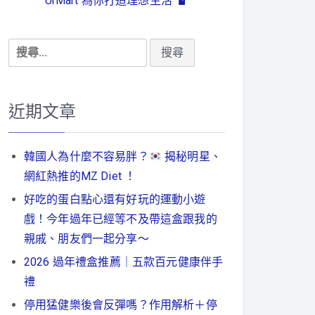
UrMart 為你打造理想生活
搜
尋
關
鍵
近期文章
字:
韓國人為什麼不容易胖？
揭秘明星、
網紅熱推的MZ Diet ！
好吃的蛋白點心還有好玩的運動小遊
戲！今年過年已經等不及帶這盒跟我的
親戚、朋友們一起分享～
2026 過年禮盒推薦｜五款百元健康伴手
禮
停用猛健樂後會反彈嗎？作用解析＋停