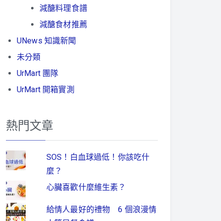
減醣料理食譜
減醣食材推薦
UNews 知識新聞
未分類
UrMart 團隊
UrMart 開箱實測
熱門文章
SOS！白血球過低！你該吃什
麼？
心臟喜歡什麼維生素？
給情人最好的禮物 6 個浪漫情