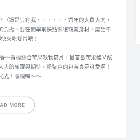
？（還是只有我．．．．．．過年的大魚大肉，
的負擔，要在開學前快點恢復窈窕身材，廢話不
趕快來吃麥片吧！
酥脆早餐～有機綜合莓果穀物麥片，最喜歡莓果酸Ｖ酸
大大的雀躍與期待，粉紫色的包裝真是可愛啊！
光光！嘿嘿嘿～～
EAD MORE