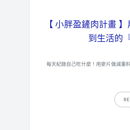
【 小胖盈鏟肉計畫 
到生活的『
每天紀錄自己吃什麼！用麥片做減重
R