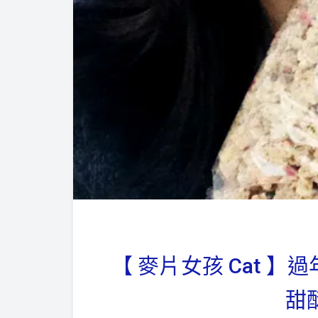
【 麥片女孩 Cat 
甜