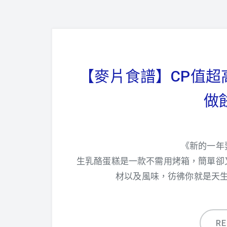
【麥片食譜】CP值超
做
《新的一年
生乳酪蛋糕是一款不需用烤箱，簡單卻
材以及風味，彷彿你就是天
R