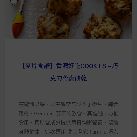
早上沒時間做早餐？10 款隔夜更美味的燕麥粥
簡單料理
健身重訓菜單
運動健身飲食建議
【麥片食譜】香濃好吃COOKIES ~巧
2020 年最新蛋白粉終極指南，讓你一次搞
克力燕麥餅乾
清楚！
七大經典健身疑問，不要再被這些問題困擾
在歐洲早餐、早午餐常常少不了麥片、綜合
啦！
穀物、Granola…等等的飲食，其優點：方便
食用、其所含成分提供每日均衡營養、幫助
身體健康。這次運用 瑞士全家 Familia 巧克