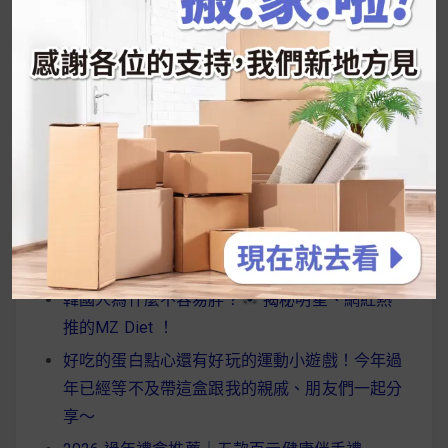
UrMart 為你打造理想生活
搜
尋
關
鍵
近期文章
字:
韓國人為什麼不容易胖？
揭秘明星、網紅熱
推的MZ Diet ！
好吃的蛋白點心還有好玩的運動小遊戲！今年過
年已經等不及帶這盒跟我的親戚、朋友們一起分
享～