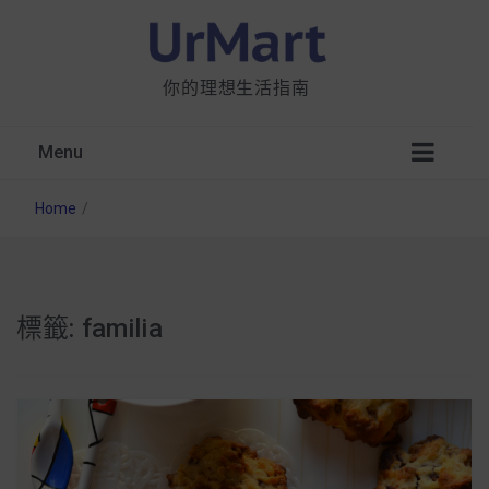
你的理想生活指南
Menu
Home
/
標籤:
familia
星巴克都用 OATLY 泡咖啡？市售燕麥奶大剖
析：成分、營養價值及其優缺點
無麩質食物清單一覽：燕麥、麵包還有餅乾，
早餐這樣料理最適合！