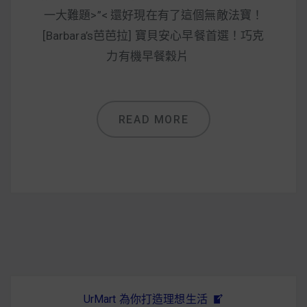
減醣食材推薦
一大難題>”< 還好現在有了這個無敵法寶！
減醣料理食譜
[Barbara’s芭芭拉] 寶貝安心早餐首選！巧克
力有機早餐穀片
蔬食純素營養
READ MORE
純素料理食譜
蔬食純素餐廳推薦
UrMart 為你打造理想生活