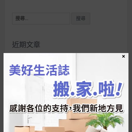
搜
尋
關
鍵
近期文章
字:
×
韓國人為什麼不容易胖？
揭秘明星、網紅熱
推的MZ Diet ！
好吃的蛋白點心還有好玩的運動小遊戲！今年過
年已經等不及帶這盒跟我的親戚、朋友們一起分
享～
2026 過年禮盒推薦｜五款百元健康伴手禮
停用猛健樂後會反彈嗎？作用解析＋停藥後體重
維持全攻略