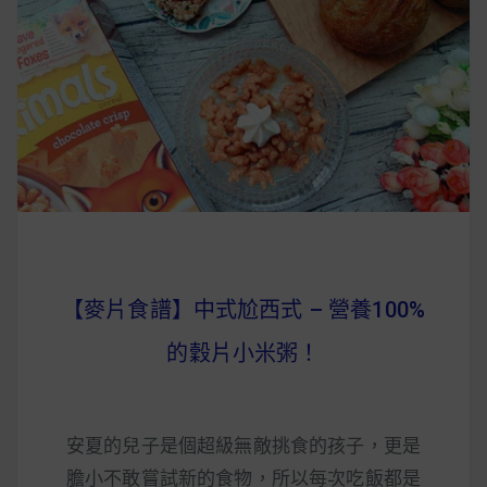
早上沒時間做早餐？10 款隔夜更美味的燕麥粥
簡單料理
健身重訓菜單
運動健身飲食建議
2020 年最新蛋白粉終極指南，讓你一次搞
清楚！
【麥片食譜】中式尬西式 – 營養100%
七大經典健身疑問，不要再被這些問題困擾
的穀片小米粥！
啦！
安夏的兒子是個超級無敵挑食的孩子，更是
膽小不敢嘗試新的食物，所以每次吃飯都是