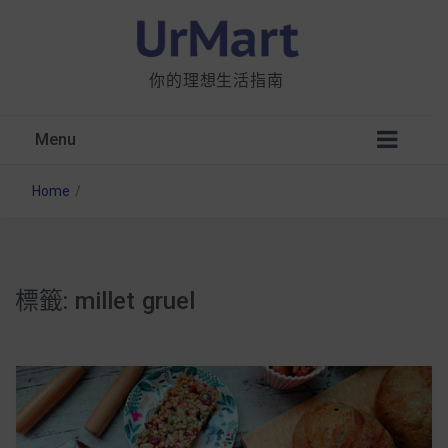
你的理想生活指南
Menu
Home
/
標籤:
millet gruel
星巴克都用 OATLY 泡咖啡？市售燕麥奶大剖
析：成分、營養價值及其優缺點
無麩質食物清單一覽：燕麥、麵包還有餅乾，
早餐這樣料理最適合！