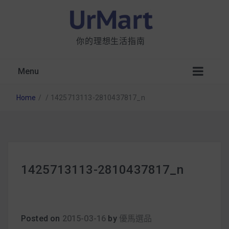
你的理想生活指南
Menu
Home
/
/
1425713113-2810437817_n
星巴克都用 OATLY 泡咖啡？市售燕麥奶大剖
1425713113-2810437817_n
析：成分、營養價值及其優缺點
無麩質食物清單一覽：燕麥、麵包還有餅乾，
早餐這樣料理最適合！
Posted on
2015-03-16
by
優馬選品