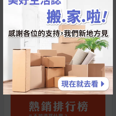
推的MZ Diet ！
好吃的蛋白點心還有好玩的運動小遊戲！今年過
年已經等不及帶這盒跟我的親戚、朋友們一起分
享～
2026 過年禮盒推薦｜五款百元健康伴手禮
停用猛健樂後會反彈嗎？作用解析＋停藥後體重
維持全攻略
公主營養師：飲食改變也是能快樂執行的！6 個
你一定要知道的技巧