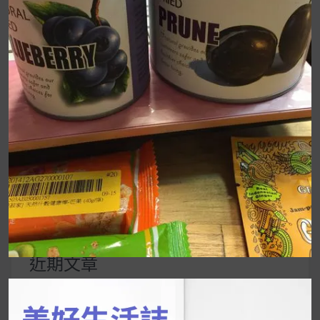
章
導
覽
UrMart 為你打造理想生活
搜
尋
關
鍵
近期文章
字:
韓國人為什麼不容易胖？
揭秘明星、網紅熱