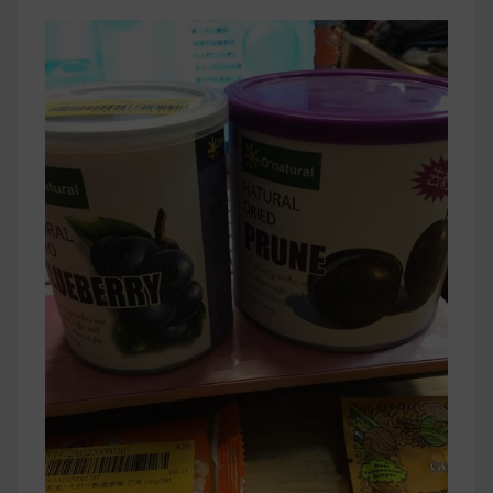
早上沒時間做早餐？10 款隔夜更美味的燕麥粥
簡單料理
健身重訓菜單
運動健身飲食建議
2020 年最新蛋白粉終極指南，讓你一次搞
清楚！
七大經典健身疑問，不要再被這些問題困擾
啦！