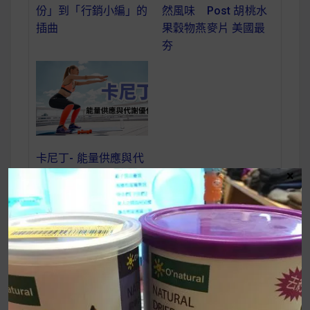
然風味 Post 胡桃水
份」到「行銷小編」的
果穀物燕麥片 美國最
插曲
夯
卡尼丁- 能量供應與代
×
謝優化，讓你燃燒的科
學補充品（L-
Carnitine | 左旋肉鹼）
1425713113-
文
2810437817_n