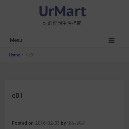
你的理想生活指南
Menu
Home
/
/
c01
星巴克都用 OATLY 泡咖啡？市售燕麥奶大剖
c01
析：成分、營養價值及其優缺點
無麩質食物清單一覽：燕麥、麵包還有餅乾，
早餐這樣料理最適合！
Posted on
2016-02-03
by
優馬選品