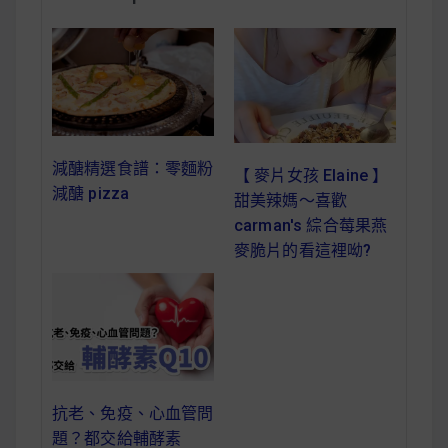
減醣食材推薦
減醣料理食譜
蔬食純素營養
減醣精選食譜：零麵粉
【 麥片女孩 Elaine 】
減醣 pizza
甜美辣媽～喜歡
純素料理食譜
carman's 綜合莓果燕
麥脆片的看這裡呦?
蔬食純素餐廳推薦
抗老、免疫、心血管問
題？都交給輔酵素