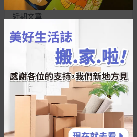
關
鍵
近期文章
字:
韓國人為什麼不容易胖？
揭秘明星、網紅熱
推的MZ Diet ！
好吃的蛋白點心還有好玩的運動小遊戲！今年過
年已經等不及帶這盒跟我的親戚、朋友們一起分
享～
2026 過年禮盒推薦｜五款百元健康伴手禮
停用猛健樂後會反彈嗎？作用解析＋停藥後體重
維持全攻略
公主營養師：飲食改變也是能快樂執行的！6 個
你一定要知道的技巧