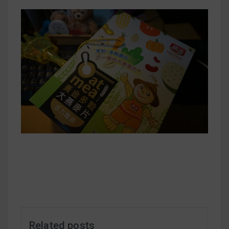
早上沒時間做早餐？10 款隔夜更美味的燕麥粥
簡單料理
健身重訓菜單
運動健身飲食建議
2020 年最新蛋白粉終極指南，讓你一次搞
清楚！
七大經典健身疑問，不要再被這些問題困擾
啦！
Related posts