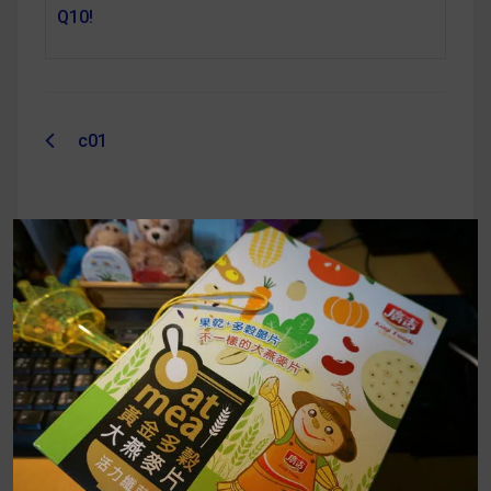
Q10!
c01
文
章
×
導
覽
UrMart 為你打造理想生活
搜
尋