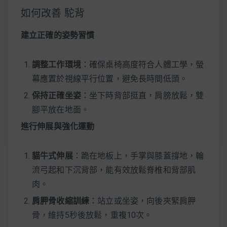
如何改善 駝背
建立正確的姿勢習慣
調整工作環境
：確保桌椅高度符合人體工學，螢
幕應置於視線平行位置，避免長時間低頭。
保持正確坐姿
：坐下時背部挺直，肩膀放鬆，雙
腳平放在地面。
進行伸展與強化運動
貓牛式伸展
：跪在地板上，手掌與膝蓋撐地，輪
流弓起和下沉背部，能有效放鬆脊椎和背部肌
肉。
肩胛骨收縮訓練
：站立或坐姿，向後夾緊肩胛
骨，維持5秒後放鬆，重複10次。