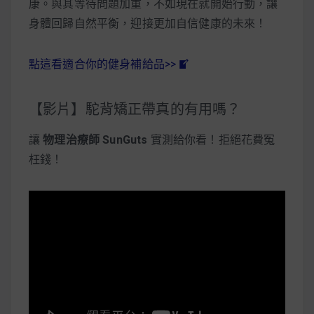
康。與其等待問題加重，不如現在就開始行動，讓
身體回歸自然平衡，迎接更加自信健康的未來！
點這看適合你的健身補給品>>
【影片】駝背矯正帶真的有用嗎？
讓
物理治療師 SunGuts
實測給你看！拒絕花費冤
枉錢！