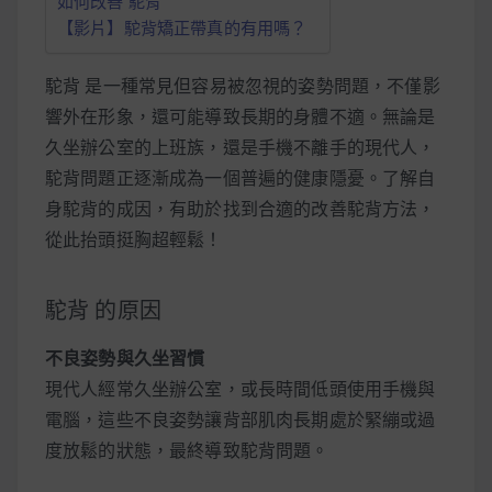
如何改善 駝背
減醣食材推薦
【影片】駝背矯正帶真的有用嗎？
減醣料理食譜
駝背 是一種常見但容易被忽視的姿勢問題，不僅影
響外在形象，還可能導致長期的身體不適。無論是
久坐辦公室的上班族，還是手機不離手的現代人，
蔬食純素營養
駝背問題正逐漸成為一個普遍的健康隱憂。了解自
身駝背的成因，有助於找到合適的改善駝背方法，
純素料理食譜
從此抬頭挺胸超輕鬆！
蔬食純素餐廳推薦
駝背 的原因
不良姿勢與久坐習慣
現代人經常久坐辦公室，或長時間低頭使用手機與
電腦，這些不良姿勢讓背部肌肉長期處於緊繃或過
度放鬆的狀態，最終導致駝背問題。