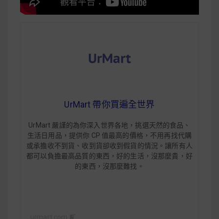
UrMart 帶你買遍全世界
UrMart 嚴謹的為你深入世界各地，挑選天然的食品、
生活日用品，提供你 CP 值最高的價格，不用再找代購
或承擔收不到貨、收到貨卻收到假貨的情況。讓所有人
都可以負擔最高品質的東西，
好的生活，沒那麼貴，好
的東西，沒那麼難找
。
urmart.com