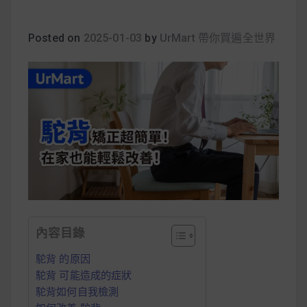
早上沒時間做早餐？10 款隔夜更美味的燕麥粥
簡單料理
Posted on
2025-01-03
by
UrMart 帶你買遍全世界
健身重訓菜單
運動健身飲食建議
2020 年最新蛋白粉終極指南，讓你一次搞
清楚！
七大經典健身疑問，不要再被這些問題困擾
內容目錄
啦！
駝背 的原因
駝背 可能造成的症狀
駝背如何自我檢測