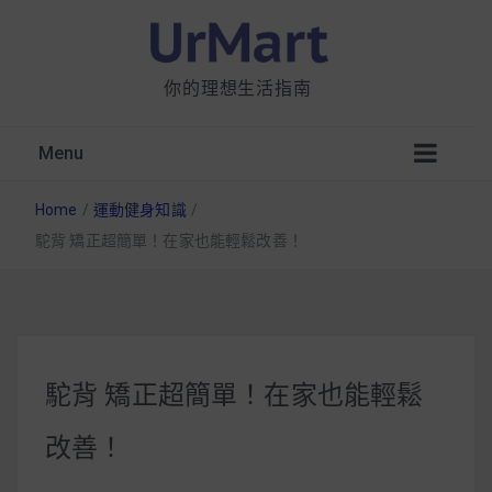
你的理想生活指南
Menu
Home
/
運動健身知識
/
駝背 矯正超簡單！在家也能輕鬆改善！
星巴克都用 OATLY 泡咖啡？市售燕麥奶大剖
析：成分、營養價值及其優缺點
駝背 矯正超簡單！在家也能輕鬆
無麩質食物清單一覽：燕麥、麵包還有餅乾，
改善！
早餐這樣料理最適合！