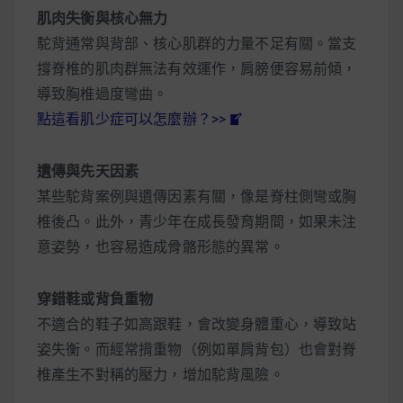
肌肉失衡與核心無力
駝背通常與背部、核心肌群的力量不足有關。當支
撐脊椎的肌肉群無法有效運作，肩膀便容易前傾，
導致胸椎過度彎曲。
點這看肌少症可以怎麼辦？>>
遺傳與先天因素
某些駝背案例與遺傳因素有關，像是脊柱側彎或胸
椎後凸。此外，青少年在成長發育期間，如果未注
意姿勢，也容易造成骨骼形態的異常。
穿錯鞋或背負重物
不適合的鞋子如高跟鞋，會改變身體重心，導致站
姿失衡。而經常揹重物（例如單肩背包）也會對脊
椎產生不對稱的壓力，增加駝背風險。