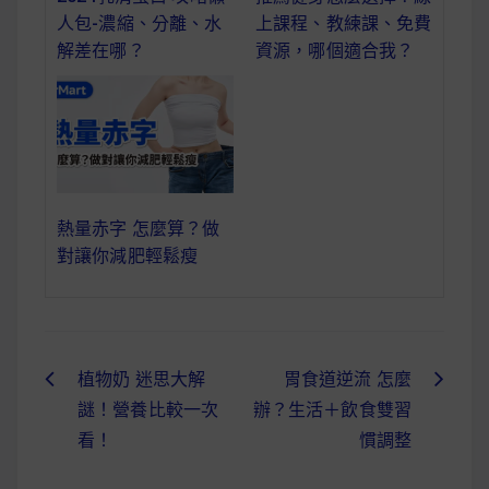
人包-濃縮、分離、水
上課程、教練課、免費
解差在哪？
資源，哪個適合我？
熱量赤字 怎麼算？做
對讓你減肥輕鬆瘦
植物奶 迷思大解
胃食道逆流 怎麼
文
謎！營養比較一次
辦？生活＋飲食雙習
章
看！
慣調整
導