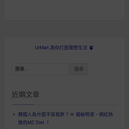
覽
UrMart 為你打造理想生活
搜
尋
關
鍵
近期文章
字:
韓國人為什麼不容易胖？
揭秘明星、網紅熱
推的MZ Diet ！