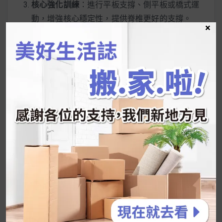
核心強化訓練
：進行平板支撐、側平板或橋式運
動，增強核心穩定性，提供脊椎更好的支撐。
×
點這看適合新手的健身器材>>
融入日常生活的小改變
規律活動
：每隔30分鐘起身走動或做簡單的伸展
動作，減少久坐造成的壓力。
睡眠姿勢調整
：選擇支撐力佳的枕頭與床墊，避
免趴睡，維持脊椎自然彎曲。
尋求專業協助
如果駝背情況嚴重，建議諮詢物理治療師、脊椎矯
正師或瑜伽導師，進行針對性的矯正與訓練，獲得
長期改善的效果。