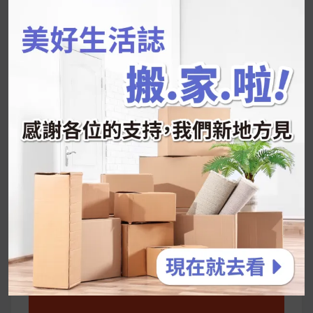
字:
韓國人為什麼不容易胖？
揭秘明星、網紅熱
推的MZ Diet ！
好吃的蛋白點心還有好玩的運動小遊戲！今年過
年已經等不及帶這盒跟我的親戚、朋友們一起分
享～
2026 過年禮盒推薦｜五款百元健康伴手禮
停用猛健樂後會反彈嗎？作用解析＋停藥後體重
維持全攻略
公主營養師：飲食改變也是能快樂執行的！6 個
你一定要知道的技巧