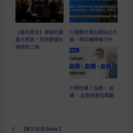
減醣食材推薦
減醣料理食譜
【蛋白男女】曾經的過
運動吃蛋白網站已升
重大男孩，到培養健壯
級，資料轉移進行中
蔬食純素營養
線條的二銘
純素料理食譜
蔬食純素餐廳推薦
不想吃藥？血壓、 血
糖 、血脂就要這樣顧
【麥片女孩 Boya 】
文