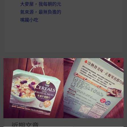
大麥屋，我每朝的元
章
氣來源，最無負擔的
導
嘴饞小吃
覽
×
UrMart 為你打造理想生活
搜
尋
關
鍵
近期文章