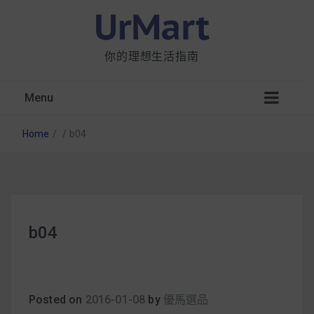
你的理想生活指南
Menu
Home
/
/
b04
星巴克都用 OATLY 泡咖啡？市售燕麥奶大剖
b04
析：成分、營養價值及其優缺點
無麩質食物清單一覽：燕麥、麵包還有餅乾，
早餐這樣料理最適合！
Posted on
2016-01-08
by
優馬選品