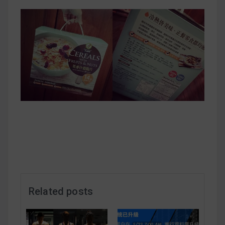
早上沒時間做早餐？10 款隔夜更美味的燕麥粥
簡單料理
健身重訓菜單
運動健身飲食建議
2020 年最新蛋白粉終極指南，讓你一次搞
清楚！
七大經典健身疑問，不要再被這些問題困擾
啦！
Related posts