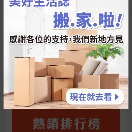
推的MZ Diet ！
好吃的蛋白點心還有好玩的運動小遊戲！今年過
年已經等不及帶這盒跟我的親戚、朋友們一起分
享～
2026 過年禮盒推薦｜五款百元健康伴手禮
停用猛健樂後會反彈嗎？作用解析＋停藥後體重
維持全攻略
公主營養師：飲食改變也是能快樂執行的！6 個
你一定要知道的技巧