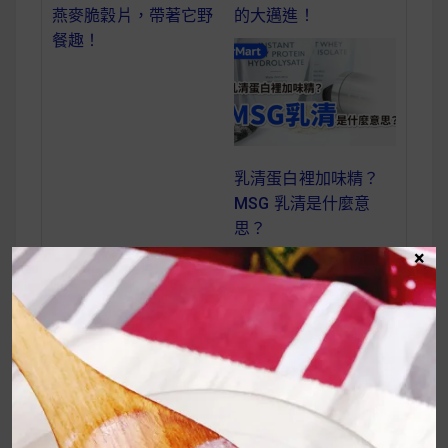
燕麥脆穀片，帶著它野
的大邁進！
餐趣！
乳清蛋白裡加味精？
MSG 乳清是什麼意
思？
×
【麥片女孩 Pony】
文
Girls only !!! 女孩專
章
屬粉紅夢幻滋味！讓
導
酸甜的草莓麥片開啟