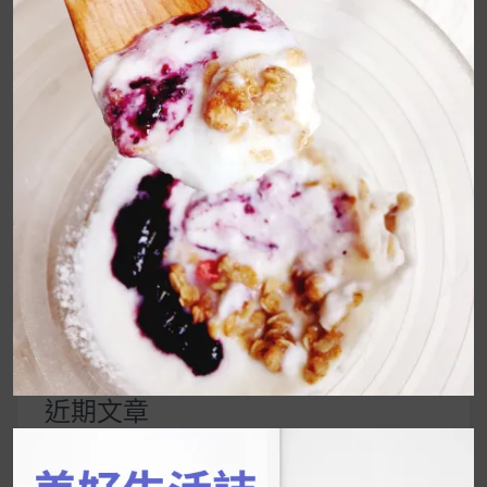
你一天的美好早晨～
覽
UrMart 為你打造理想生活
搜
尋
關
鍵
近期文章
字:
韓國人為什麼不容易胖？
揭秘明星、網紅熱