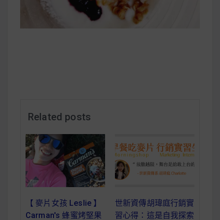
減醣食材推薦
減醣料理食譜
蔬食純素營養
純素料理食譜
Related posts
蔬食純素餐廳推薦
【 麥片女孩 Leslie 】
世新資傳胡瑋庭行銷實
Carman's 蜂蜜烤堅果
習心得：這是自我探索