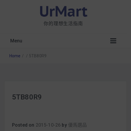
你的理想生活指南
Menu
Home
/
/
5TB80R9
星巴克都用 OATLY 泡咖啡？市售燕麥奶大剖
5TB80R9
析：成分、營養價值及其優缺點
無麩質食物清單一覽：燕麥、麵包還有餅乾，
早餐這樣料理最適合！
Posted on
2015-10-26
by
優馬選品