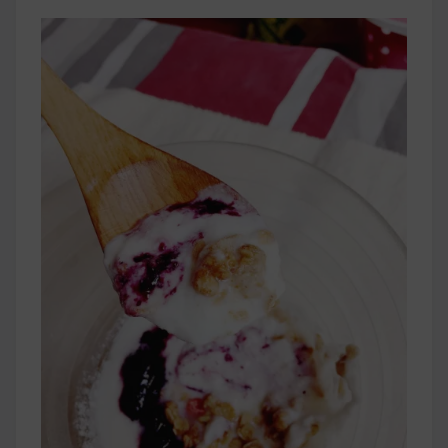
早上沒時間做早餐？10 款隔夜更美味的燕麥粥
簡單料理
健身重訓菜單
運動健身飲食建議
2020 年最新蛋白粉終極指南，讓你一次搞
清楚！
七大經典健身疑問，不要再被這些問題困擾
啦！