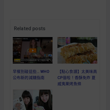
減醣食材推薦
減醣料理食譜
Related posts
蔬食純素營養
純素料理食譜
蔬食純素餐廳推薦
早餐別碰這些… WHO
【點心食譜】太美味高
公布新的減糖指南
CP值啦！香酥免炸 夏
威夷果烤魚條