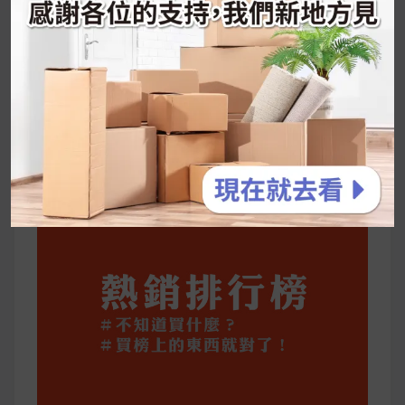
享～
2026 過年禮盒推薦｜五款百元健康伴手禮
停用猛健樂後會反彈嗎？作用解析＋停藥後體重
維持全攻略
公主營養師：飲食改變也是能快樂執行的！6 個
你一定要知道的技巧