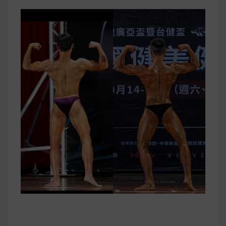
早上沒時間做早餐？10 款隔夜更美味的燕麥粥
簡單料理
健身重訓菜單
運動健身飲食建議
2020 年最新蛋白粉終極指南，讓你一次搞
清楚！
七大經典健身疑問，不要再被這些問題困擾
啦！