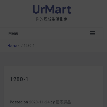
你的理想生活指南
Menu
Home
/
/
1280-1
星巴克都用 OATLY 泡咖啡？市售燕麥奶大剖
1280-1
析：成分、營養價值及其優缺點
無麩質食物清單一覽：燕麥、麵包還有餅乾，
早餐這樣料理最適合！
Posted on
2023-11-24
by
優馬選品