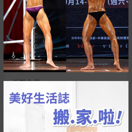
UrMart 為你打造理想生活
搜
尋
關
鍵
近期文章
字:
韓國人為什麼不容易胖？
揭秘明星、網紅熱
推的MZ Diet ！
好吃的蛋白點心還有好玩的運動小遊戲！今年過
年已經等不及帶這盒跟我的親戚、朋友們一起分