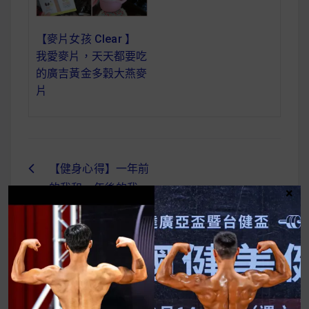
【麥片女孩 Clear 】
我愛麥片，天天都要吃
的廣吉黃金多穀大燕麥
片
【健身心得】一年前
文
的我和一年後的我，
×
章
你能認出哪個是哪個
導
嗎？ (@lil__jay_4)
#雞肉 #乳清
覽