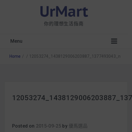
你的理想生活指南
Menu
Home
/
/
12053274_1438129006203887_1377493043_n
星巴克都用 OATLY 泡咖啡？市售燕麥奶大剖
12053274_1438129006203887_13
析：成分、營養價值及其優缺點
無麩質食物清單一覽：燕麥、麵包還有餅乾，
早餐這樣料理最適合！
Posted on
2015-09-25
by
優馬選品