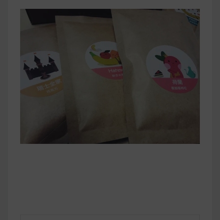
早上沒時間做早餐？10 款隔夜更美味的燕麥粥
簡單料理
健身重訓菜單
運動健身飲食建議
2020 年最新蛋白粉終極指南，讓你一次搞
清楚！
七大經典健身疑問，不要再被這些問題困擾
啦！