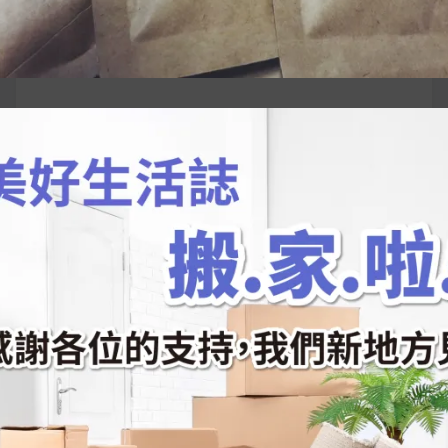
搜
尋
關
鍵
近期文章
字:
韓國人為什麼不容易胖？
揭秘明星、網紅熱
推的MZ Diet ！
好吃的蛋白點心還有好玩的運動小遊戲！今年過
年已經等不及帶這盒跟我的親戚、朋友們一起分
享～
2026 過年禮盒推薦｜五款百元健康伴手禮
停用猛健樂後會反彈嗎？作用解析＋停藥後體重
維持全攻略