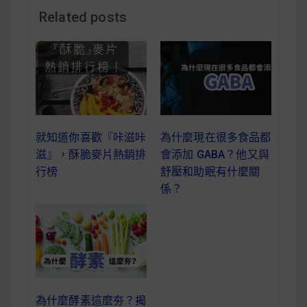
減醣食材推薦
Related posts
減醣料理食譜
蔬食純素營養
就知道你喜歡『咔滋咔
為什麼現在很多食品都
純素料理食譜
滋』，酥脆麥片熱銷排
會添加 GABA？他又與
行榜
舒壓和助眠有什麼關
蔬食純素餐廳推薦
係？
為什麼酵素這麼夯？揭