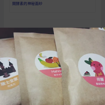
開酵素的神秘面紗
【Morning Box 2.0
文
開箱】大進化！精緻
章
又可愛的早餐盒第二
導
代來啦～
覽
UrMart 為你打造理想生活