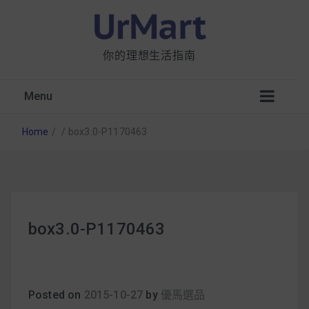
你的理想生活指南
Menu
Home
/
/
box3.0-P1170463
星巴克都用 OATLY 泡咖啡？市售燕麥奶大剖
box3.0-P1170463
析：成分、營養價值及其優缺點
無麩質食物清單一覽：燕麥、麵包還有餅乾，
早餐這樣料理最適合！
Posted on
2015-10-27
by
優馬選品