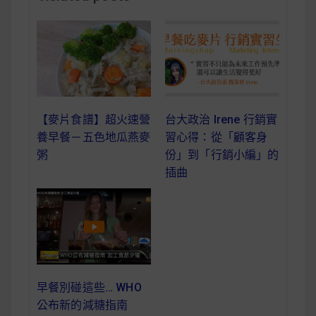
減醣食材推薦
減醣料理食譜
蔬食純素營養
【麥片食譜】超火速營
台大政治 Irene 行銷實
養早餐－五色地瓜燕麥
習心得：從「顧客身
純素料理食譜
粥
份」到「行銷小編」的
插曲
蔬食純素餐廳推薦
早餐別碰這些… WHO
公布新的減糖指南