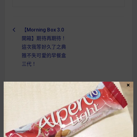
【Morning Box 3.0
文
開箱】期待再期待！
章
這次我等好久了之典
導
雅不失可愛的早餐盒
三代！
覽
×
UrMart 為你打造理想生活