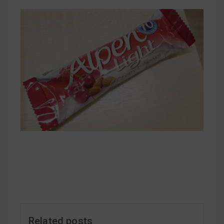
早上沒時間做早餐？10 款隔夜更美味的燕麥粥
簡單料理
健身重訓菜單
運動健身飲食建議
2020 年最新蛋白粉終極指南，讓你一次搞
清楚！
七大經典健身疑問，不要再被這些問題困擾
啦！
Related posts