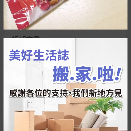
搜
尋
關
鍵
近期文章
字:
韓國人為什麼不容易胖？
揭秘明星、網紅熱
推的MZ Diet ！
好吃的蛋白點心還有好玩的運動小遊戲！今年過
年已經等不及帶這盒跟我的親戚、朋友們一起分
享～
2026 過年禮盒推薦｜五款百元健康伴手禮
停用猛健樂後會反彈嗎？作用解析＋停藥後體重
維持全攻略
公主營養師：飲食改變也是能快樂執行的！6 個