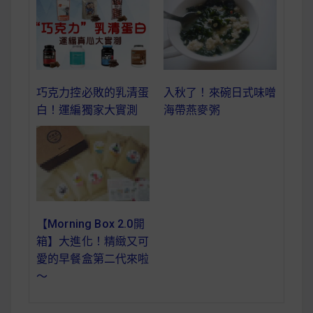
減醣食材推薦
減醣料理食譜
巧克力控必敗的乳清蛋
入秋了！來碗日式味噌
白！運編獨家大實測
海帶燕麥粥
蔬食純素營養
純素料理食譜
蔬食純素餐廳推薦
【Morning Box 2.0開
箱】大進化！精緻又可
愛的早餐盒第二代來啦
～