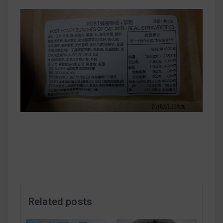
早上沒時間做早餐？10 款隔夜更美味的燕麥粥
簡單料理
健身重訓菜單
運動健身飲食建議
2020 年最新蛋白粉終極指南，讓你一次搞
清楚！
七大經典健身疑問，不要再被這些問題困擾
啦！
Related posts