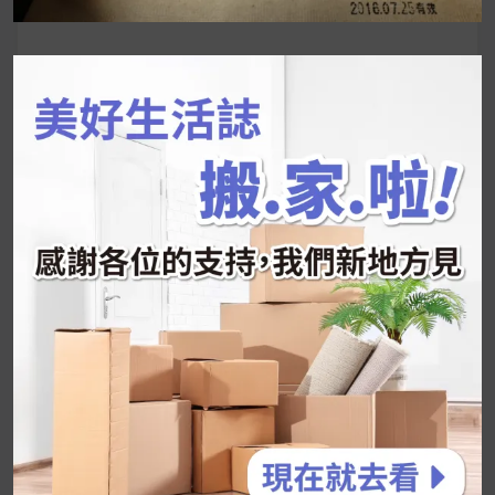
尋
關
鍵
近期文章
字:
韓國人為什麼不容易胖？
揭秘明星、網紅熱
推的MZ Diet ！
好吃的蛋白點心還有好玩的運動小遊戲！今年過
年已經等不及帶這盒跟我的親戚、朋友們一起分
享～
2026 過年禮盒推薦｜五款百元健康伴手禮
停用猛健樂後會反彈嗎？作用解析＋停藥後體重
維持全攻略
公主營養師：飲食改變也是能快樂執行的！6 個
你一定要知道的技巧