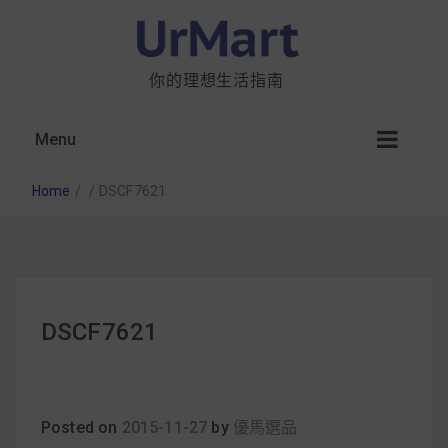
你的理想生活指南
Menu
Home
/
/
DSCF7621
星巴克都用 OATLY 泡咖啡？市售燕麥奶大剖
DSCF7621
析：成分、營養價值及其優缺點
無麩質食物清單一覽：燕麥、麵包還有餅乾，
早餐這樣料理最適合！
Posted on
2015-11-27
by
優馬選品