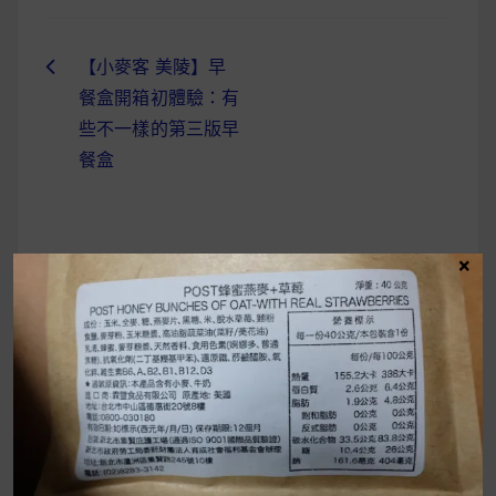
【小麥客 美陵】早
文
餐盒開箱初體驗：有
章
些不一樣的第三版早
導
餐盒
覽
×
UrMart 為你打造理想生活
搜