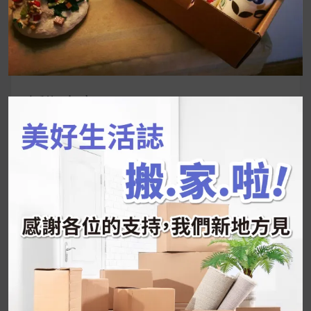
搜
尋
關
鍵
近期文章
字:
韓國人為什麼不容易胖？
揭秘明星、網紅熱
推的MZ Diet ！
好吃的蛋白點心還有好玩的運動小遊戲！今年過
年已經等不及帶這盒跟我的親戚、朋友們一起分
享～
2026 過年禮盒推薦｜五款百元健康伴手禮
停用猛健樂後會反彈嗎？作用解析＋停藥後體重
維持全攻略