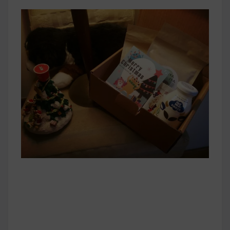
早上沒時間做早餐？10 款隔夜更美味的燕麥粥
簡單料理
健身重訓菜單
運動健身飲食建議
2020 年最新蛋白粉終極指南，讓你一次搞
清楚！
七大經典健身疑問，不要再被這些問題困擾
啦！