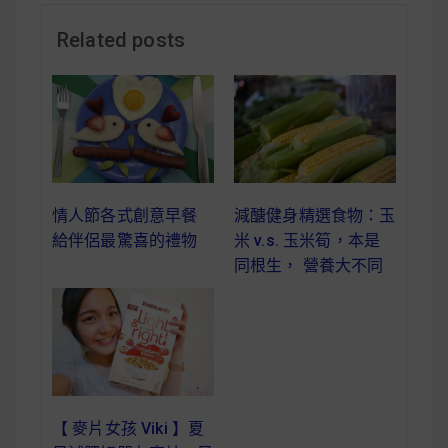
減醣食材推薦
Related posts
減醣料理食譜
蔬食純素營養
純素料理食譜
減醣健身精選食物：玉
情人節各式創意早餐
米 v.s. 玉米筍，本是
給伴侶最驚喜的禮物
蔬食純素餐廳推薦
同根生， 營養大不同
【 麥片女孩 Viki 】夏