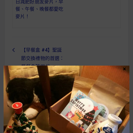
日減肥好朋友麥片，早
餐、午餐、晚餐都愛吃
麥片！
【早餐盒 #4】聖誕
文
節交換禮物的首選：
章
早餐盒第四代
×
導
覽
UrMart 為你打造理想生活