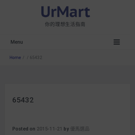
你的理想生活指南
Menu
Home
/
/
65432
星巴克都用 OATLY 泡咖啡？市售燕麥奶大剖
65432
析：成分、營養價值及其優缺點
無麩質食物清單一覽：燕麥、麵包還有餅乾，
早餐這樣料理最適合！
Posted on
2015-11-21
by
優馬選品