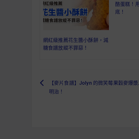
酪蛋糕！
底！
網紅級推薦花生醬小酥餅，減
糖食譜放縱不罪惡！
【麥片食譜】Jolyn 的微笑莓果穀麥爆漿
文
明治！
章
導
覽