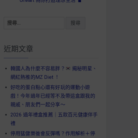
UrMart 為你打造理想生活
搜
尋
關
鍵
近期文章
字:
韓國人為什麼不容易胖？
揭秘明星、
網紅熱推的MZ Diet ！
好吃的蛋白點心還有好玩的運動小遊
戲！今年過年已經等不及帶這盒跟我的
親戚、朋友們一起分享～
2026 過年禮盒推薦｜五款百元健康伴手
禮
停用猛健樂後會反彈嗎？作用解析＋停