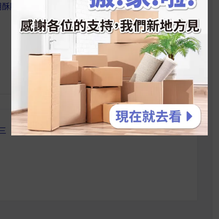
用酥脆麥片做餅乾
『 莓果類 』麥片熱銷排行榜
三