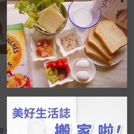
×
】CP值超高生乳
女孩們的死忠回購品來啦！