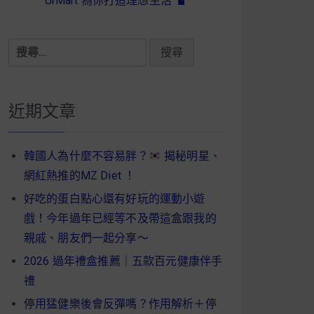
UrMart 為你打造理想生活
搜
尋
關
鍵
近期文章
字:
韓國人為什麼不容易胖？
揭秘明星、
網紅熱推的MZ Diet ！
好吃的蛋白點心還有好玩的運動小遊
戲！今年過年已經等不及帶這盒跟我的
親戚、朋友們一起分享～
2026 過年禮盒推薦｜五款百元健康伴手
禮
停用猛健樂後會反彈嗎？作用解析＋停