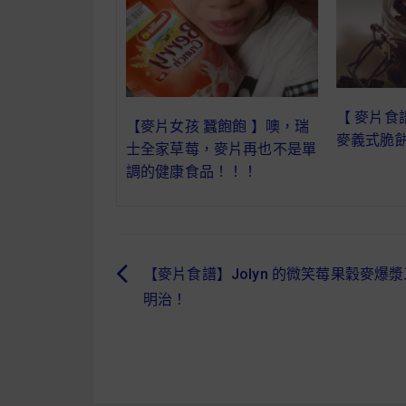
【 麥片食
【麥片女孩 蠶飽飽 】噢，瑞
麥義式脆
士全家草莓，麥片再也不是單
調的健康食品！！！
【麥片食譜】Jolyn 的微笑莓果穀麥爆漿
文
明治！
章
導