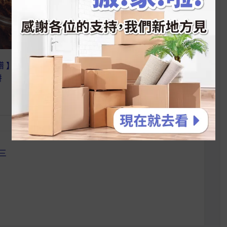
譜 】野餐必備 ！燕
【麥片女孩 Elvira 】歐寶英國
餅
皇家麥片，沒有你該怎麼活阿
~
三