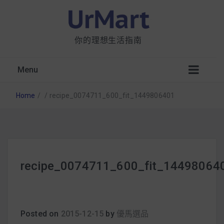
你的理想生活指南
Menu
Home
/
/
recipe_0074711_600_fit_1449806401
星巴克都用 OATLY 泡咖啡？市售燕麥奶大剖
recipe_0074711_600_fit_14498064
析：成分、營養價值及其優缺點
無麩質食物清單一覽：燕麥、麵包還有餅乾，
早餐這樣料理最適合！
Posted on
2015-12-15
by
優馬選品