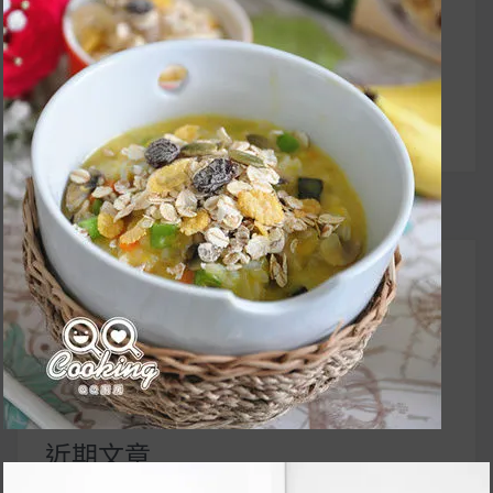
章
全家大小咸宜的美味
導
早餐！
覽
UrMart 為你打造理想生活
搜
尋
關
鍵
近期文章
字: