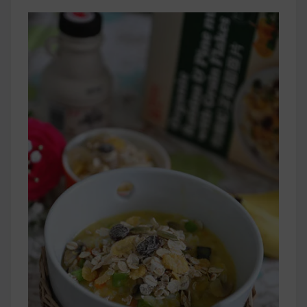
早上沒時間做早餐？10 款隔夜更美味的燕麥粥
簡單料理
健身重訓菜單
運動健身飲食建議
2020 年最新蛋白粉終極指南，讓你一次搞
清楚！
七大經典健身疑問，不要再被這些問題困擾
啦！