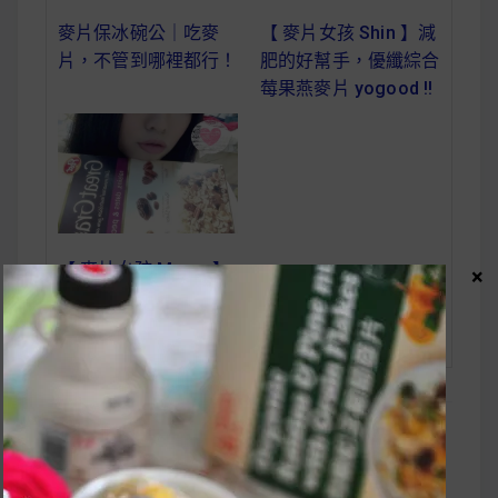
麥片保冰碗公｜吃麥
【 麥片女孩 Shin 】減
片，不管到哪裡都行！
肥的好幫手，優纖綜合
莓果燕麥片 yogood !!
【 麥片女孩 Meow 】
×
Post 胡桃水果穀物麥
片 熱天的鮮甜選擇
【燕麥片食譜】 南
文
瓜彩蔬燕麥粥做法