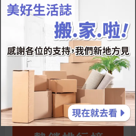
韓國人為什麼不容易胖？
揭秘明星、網紅熱
推的MZ Diet ！
好吃的蛋白點心還有好玩的運動小遊戲！今年過
年已經等不及帶這盒跟我的親戚、朋友們一起分
享～
2026 過年禮盒推薦｜五款百元健康伴手禮
停用猛健樂後會反彈嗎？作用解析＋停藥後體重
維持全攻略
公主營養師：飲食改變也是能快樂執行的！6 個
你一定要知道的技巧