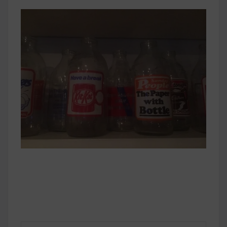
早上沒時間做早餐？10 款隔夜更美味的燕麥粥
簡單料理
健身重訓菜單
運動健身飲食建議
2020 年最新蛋白粉終極指南，讓你一次搞
清楚！
七大經典健身疑問，不要再被這些問題困擾
啦！