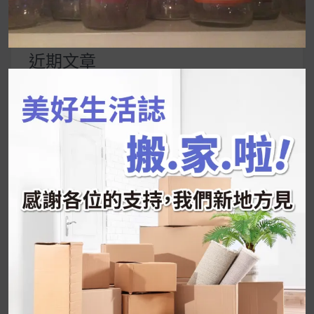
尋
關
鍵
近期文章
字:
韓國人為什麼不容易胖？
揭秘明星、網紅熱
推的MZ Diet ！
好吃的蛋白點心還有好玩的運動小遊戲！今年過
年已經等不及帶這盒跟我的親戚、朋友們一起分
享～
2026 過年禮盒推薦｜五款百元健康伴手禮
停用猛健樂後會反彈嗎？作用解析＋停藥後體重
維持全攻略
公主營養師：飲食改變也是能快樂執行的！6 個
你一定要知道的技巧