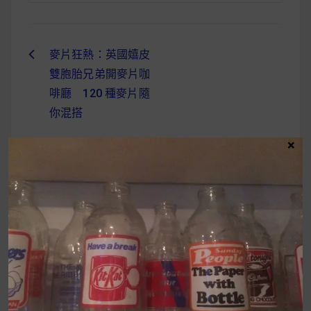
麥片狂熱：英國嬉皮
文
雙胞胎兄弟開麥片咖
章
啡廳 120 種麥片隨
導
你混搭
覽
×
UrMart 為你打造理想生活
搜