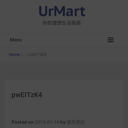
你的理想生活指南
Menu
Home
/
/
pwElTzK4
星巴克都用 OATLY 泡咖啡？市售燕麥奶大剖
pwElTzK4
析：成分、營養價值及其優缺點
無麩質食物清單一覽：燕麥、麵包還有餅乾，
早餐這樣料理最適合！
Posted on
2015-01-18
by
優馬選品