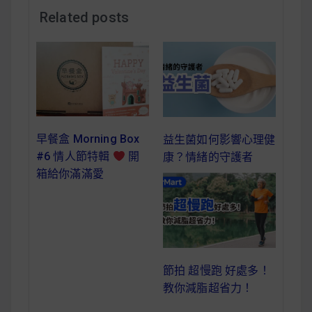
減醣食材推薦
Related posts
減醣料理食譜
蔬食純素營養
早餐盒 Morning Box
益生菌如何影響心理健
純素料理食譜
#6 情人節特輯
開
康？情緒的守護者
箱給你滿滿愛
蔬食純素餐廳推薦
節拍 超慢跑 好處多！
教你減脂超省力！