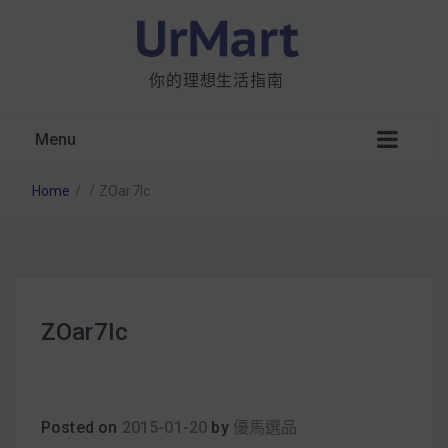
你的理想生活指南
Menu
Home
/
/
ZOar7Ic
星巴克都用 OATLY 泡咖啡？市售燕麥奶大剖
ZOar7Ic
析：成分、營養價值及其優缺點
無麩質食物清單一覽：燕麥、麵包還有餅乾，
早餐這樣料理最適合！
Posted on
2015-01-20
by
優馬選品