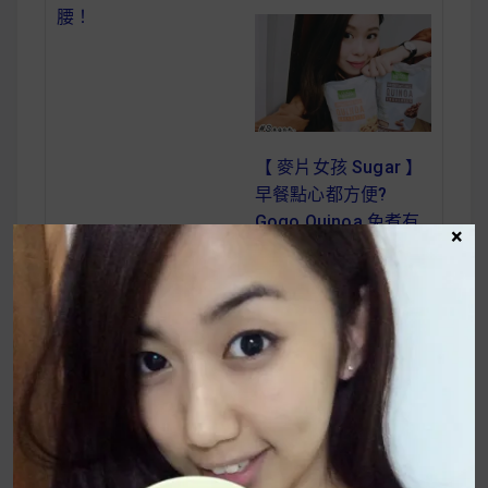
腰！
【 麥片女孩 Sugar 】
早餐點心都方便?
Gogo Quinoa 免煮有
×
機米藜麥脆片
【麥片女孩
文
Amber】少女般幸
章
福早餐 瑞士全家草
導
莓綜合穀物麥片開箱