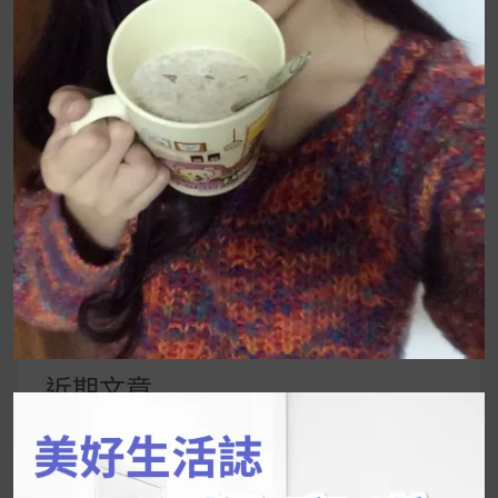
覽
UrMart 為你打造理想生活
搜
尋
關
鍵
近期文章
字:
韓國人為什麼不容易胖？
揭秘明星、網紅熱
推的MZ Diet ！