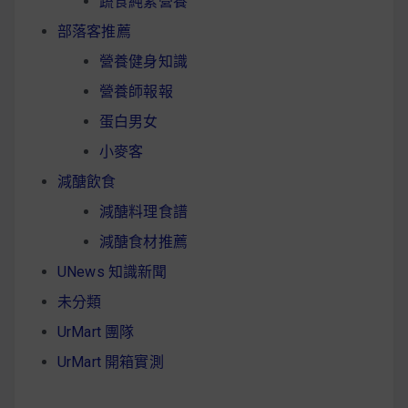
蔬食純素營養
部落客推薦
營養健身知識
營養師報報
蛋白男女
小麥客
減醣飲食
減醣料理食譜
減醣食材推薦
UNews 知識新聞
未分類
UrMart 團隊
UrMart 開箱實測