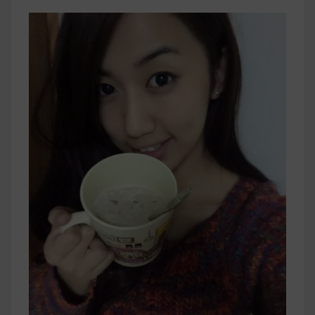
早上沒時間做早餐？10 款隔夜更美味的燕麥粥
簡單料理
健身重訓菜單
運動健身飲食建議
2020 年最新蛋白粉終極指南，讓你一次搞
清楚！
七大經典健身疑問，不要再被這些問題困擾
啦！