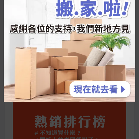
好吃的蛋白點心還有好玩的運動小遊戲！今年過
年已經等不及帶這盒跟我的親戚、朋友們一起分
享～
2026 過年禮盒推薦｜五款百元健康伴手禮
停用猛健樂後會反彈嗎？作用解析＋停藥後體重
維持全攻略
公主營養師：飲食改變也是能快樂執行的！6 個
你一定要知道的技巧