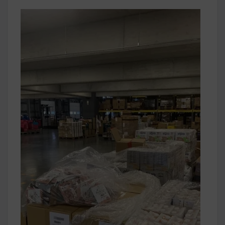
早上沒時間做早餐？10 款隔夜更美味的燕麥粥
簡單料理
健身重訓菜單
運動健身飲食建議
2020 年最新蛋白粉終極指南，讓你一次搞
清楚！
七大經典健身疑問，不要再被這些問題困擾
啦！