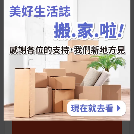
字:
韓國人為什麼不容易胖？
揭秘明星、網紅熱
推的MZ Diet ！
好吃的蛋白點心還有好玩的運動小遊戲！今年過
年已經等不及帶這盒跟我的親戚、朋友們一起分
享～
2026 過年禮盒推薦｜五款百元健康伴手禮
停用猛健樂後會反彈嗎？作用解析＋停藥後體重
維持全攻略
公主營養師：飲食改變也是能快樂執行的！6 個
你一定要知道的技巧