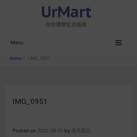
你的理想生活指南
Menu
Home
/
/
IMG_0951
星巴克都用 OATLY 泡咖啡？市售燕麥奶大剖
IMG_0951
析：成分、營養價值及其優缺點
無麩質食物清單一覽：燕麥、麵包還有餅乾，
早餐這樣料理最適合！
Posted on
2022-08-01
by
優馬選品