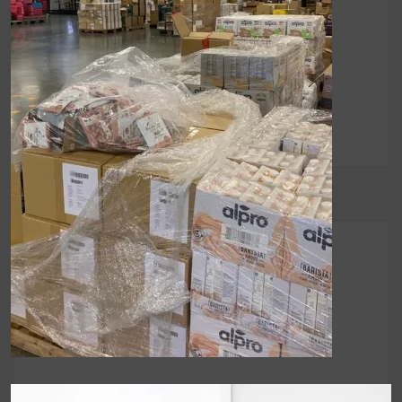
UrMart 移倉完成，
文
服務將恢復正常
章
導
覽
UrMart 為你打造理想生活
搜
尋
關
鍵
近期文章