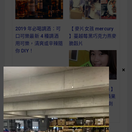
2019 年必喝調酒：可
【 麥片女孩 mercury
口可樂最新 4 種調酒
】蔓越莓黑巧克力燕麥
用可樂，清爽或辛辣隨
脆穀片
你 DIY！
×
【 麥片女孩 yuansi 】
Rude Health 蜂蜜蘋果
燕麥片 嚐過一口得到
好生活