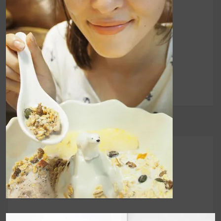
Christine 】遇見麥
章
片女孩，我愛用
導
Rude Health 搭配我
的運動生活
覽
UrMart 為你打造理想生活
搜
尋
關