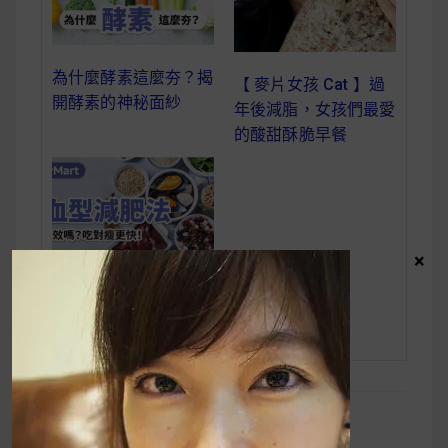
為什麼酵素這麼夯？揭
【 麥片女孩 Cat 】過
開酵素的神秘面紗
年後減脂，女孩們最愛
的酸甜酥脆早餐
×
血型減肥法 有效嗎？
吃對瘦更快！
【麥片女孩
文