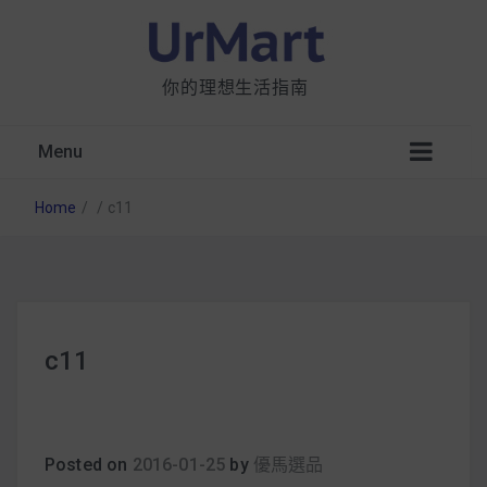
你的理想生活指南
Menu
Home
/
/
c11
星巴克都用 OATLY 泡咖啡？市售燕麥奶大剖
c11
析：成分、營養價值及其優缺點
無麩質食物清單一覽：燕麥、麵包還有餅乾，
早餐這樣料理最適合！
Posted on
2016-01-25
by
優馬選品