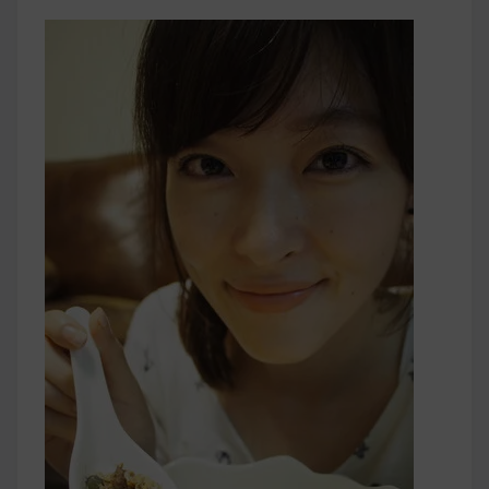
早上沒時間做早餐？10 款隔夜更美味的燕麥粥
簡單料理
健身重訓菜單
運動健身飲食建議
2020 年最新蛋白粉終極指南，讓你一次搞
清楚！
七大經典健身疑問，不要再被這些問題困擾
啦！