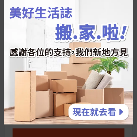
鍵
近期文章
字:
韓國人為什麼不容易胖？
揭秘明星、網紅熱
推的MZ Diet ！
好吃的蛋白點心還有好玩的運動小遊戲！今年過
年已經等不及帶這盒跟我的親戚、朋友們一起分
享～
2026 過年禮盒推薦｜五款百元健康伴手禮
停用猛健樂後會反彈嗎？作用解析＋停藥後體重
維持全攻略
公主營養師：飲食改變也是能快樂執行的！6 個
你一定要知道的技巧