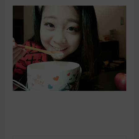
早上沒時間做早餐？10 款隔夜更美味的燕麥粥
簡單料理
健身重訓菜單
運動健身飲食建議
2020 年最新蛋白粉終極指南，讓你一次搞
清楚！
七大經典健身疑問，不要再被這些問題困擾
啦！