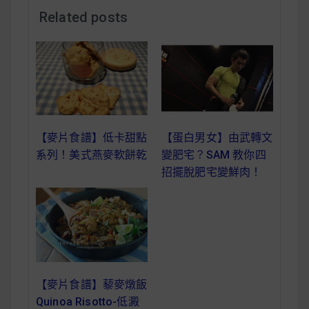
減醣食材推薦
Related posts
減醣料理食譜
蔬食純素營養
【麥片食譜】低卡甜點
【蛋白男女】由武轉文
純素料理食譜
系列！美式燕麥軟餅乾
變肥宅？SAM 教你四
招擺脫肥宅變鮮肉！
蔬食純素餐廳推薦
【麥片食譜】藜麥燉飯
Quinoa Risotto-低澱