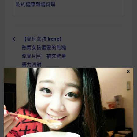
粉的健康雜糧料理
【麥片女孩 Irene】
文
熱舞女孩最愛的無糖
章
燕麥片 補充能量
導
舞力四射
×
覽
UrMart 為你打造理想生活