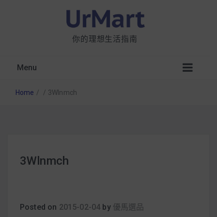
你的理想生活指南
Menu
Home
/
/
3Wlnmch
星巴克都用 OATLY 泡咖啡？市售燕麥奶大剖
3Wlnmch
析：成分、營養價值及其優缺點
無麩質食物清單一覽：燕麥、麵包還有餅乾，
早餐這樣料理最適合！
Posted on
2015-02-04
by
優馬選品