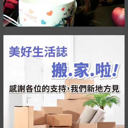
搜
尋
關
鍵
近期文章
字:
韓國人為什麼不容易胖？
揭秘明星、網紅熱
推的MZ Diet ！
好吃的蛋白點心還有好玩的運動小遊戲！今年過
年已經等不及帶這盒跟我的親戚、朋友們一起分
享～
2026 過年禮盒推薦｜五款百元健康伴手禮
停用猛健樂後會反彈嗎？作用解析＋停藥後體重
維持全攻略