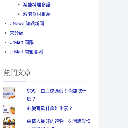
減醣料理食譜
減醣食材推薦
UNews 知識新聞
未分類
UrMart 團隊
UrMart 開箱實測
熱門文章
SOS！白血球過低！你該吃什
麼？
心臟喜歡什麼維生素？
給情人最好的禮物 6 個浪漫情