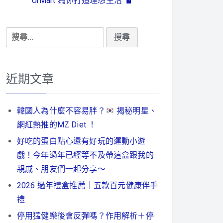
UrMart 為你打造理想生活
搜
尋
關
鍵
近期文章
字:
韓國人為什麼不容易胖？
揭秘明星、
網紅熱推的MZ Diet ！
好吃的蛋白點心還有好玩的運動小遊
戲！今年過年已經等不及帶這盒跟我的
親戚、朋友們一起分享～
2026 過年禮盒推薦｜五款百元健康伴手
禮
停用猛健樂後會反彈嗎？作用解析＋停