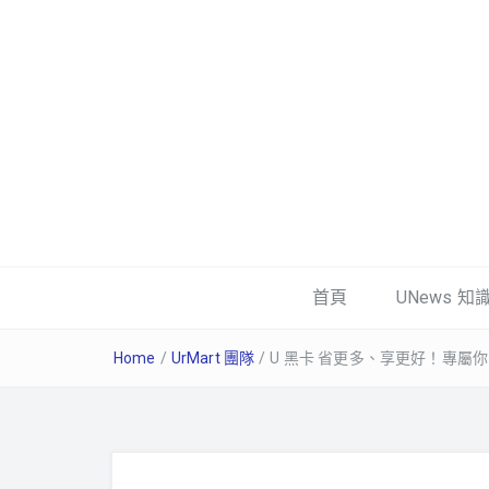
首頁
UNews 知
Home
/
UrMart 團隊
/
U 黑卡 省更多、享更好！專屬