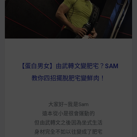
早上沒時間做早餐？10 款隔夜更美味的燕麥粥
簡單料理
健身重訓菜單
運動健身飲食建議
【蛋白男女】由武轉文變肥宅？SAM
2020 年最新蛋白粉終極指南，讓你一次搞
教你四招擺脫肥宅變鮮肉！
清楚！
七大經典健身疑問，不要再被這些問題困擾
大家好~我是Sam
啦！
遠本從小是很會運動的
但由武轉文之後因為坐式生活
身材完全不如以往變成了肥宅