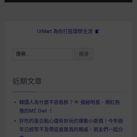
UrMart 為你打造理想生活
搜
尋
關
鍵
近期文章
字:
韓國人為什麼不容易胖？
揭秘明星、網紅熱
推的MZ Diet ！
好吃的蛋白點心還有好玩的運動小遊戲！今年過
年已經等不及帶這盒跟我的親戚、朋友們一起分