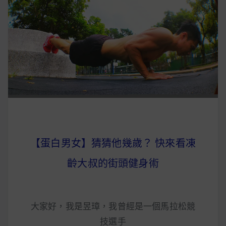
【蛋白男女】猜猜他幾歲？ 快來看凍
齡大叔的街頭健身術
大家好，我是昱璋，我曾經是一個馬拉松競
技選手