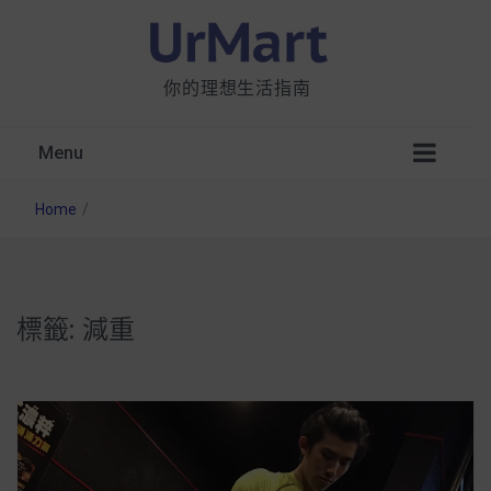
你的理想生活指南
Menu
Home
/
標籤:
減重
星巴克都用 OATLY 泡咖啡？市售燕麥奶大剖
析：成分、營養價值及其優缺點
無麩質食物清單一覽：燕麥、麵包還有餅乾，
早餐這樣料理最適合！