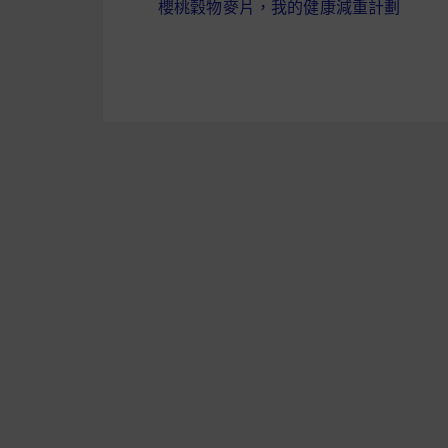
櫻桃穀物麥片，我的健康減重計劃
章
導
覽