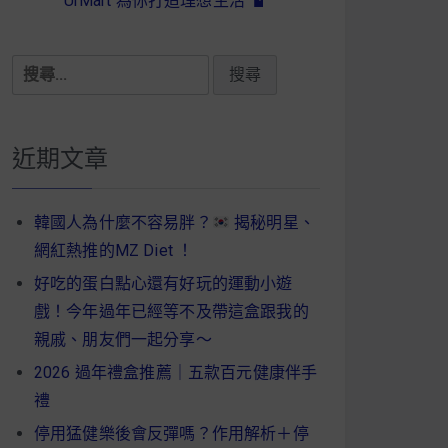
UrMart 為你打造理想生活
搜
尋
關
鍵
近期文章
字:
韓國人為什麼不容易胖？
揭秘明星、
網紅熱推的MZ Diet ！
好吃的蛋白點心還有好玩的運動小遊
戲！今年過年已經等不及帶這盒跟我的
親戚、朋友們一起分享～
2026 過年禮盒推薦｜五款百元健康伴手
禮
停用猛健樂後會反彈嗎？作用解析＋停