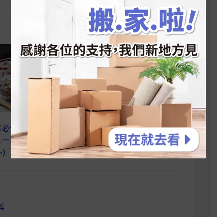
客必備開箱指南，4
【麥片女孩 Patty】你一袋我
一次解析(內有專
一袋，胖子私藏孝親好選
)
擇！ 母親節禮物適用
與