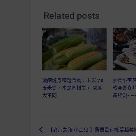
Related posts
減醣健身精選食物：玉米 v.s.
素食小麥
玉米筍，本是同根生， 營養
款全素麥片
大不同
業評測~~~
【麥片女孩 小企鬼 】費里歐有機蔓越莓
文