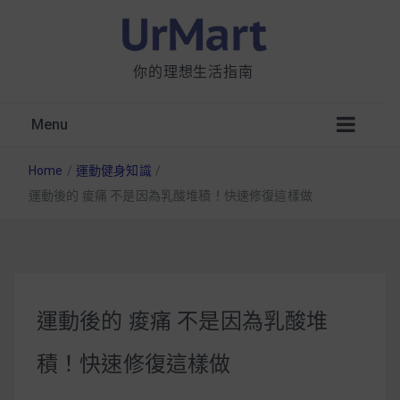
你的理想生活指南
Menu
Home
/
運動健身知識
/
運動後的 痠痛 不是因為乳酸堆積！快速修復這樣做
星巴克都用 OATLY 泡咖啡？市售燕麥奶大剖
析：成分、營養價值及其優缺點
運動後的 痠痛 不是因為乳酸堆
無麩質食物清單一覽：燕麥、麵包還有餅乾，
積！快速修復這樣做
早餐這樣料理最適合！