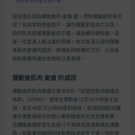
吃這些食物要注意什麼
減醣食材推薦
減醣料理食譜
是否還在因為運動後的 痠痛 感，而對運動感到卻步
呢？有效率的修復技巧，讓你運動更能持之以恆！
如何有效舒緩運動後的不適，讓身體快速恢復，是
每一位健身人都注重的問題。本文將深入探討運動
蔬食純素營養
後肌肉痠痛的成因、舒緩肌肉痠痛的方式、以及能
幫助身體恢復的食物和注意事項。
純素料理食譜
蔬食純素餐廳推薦
運動後肌肉 痠痛 的成因
運動後的肌肉痠痛主要來自於「延遲性肌肉痠痛症
候群」(DOMS)，通常在運動後12至24小時後才出
現，並在48至72小時內達到高峰。其成因與肌肉纖
維在運動過程中的微小撕裂隨後的炎症反應有關。
這種酸痛通常發生在進行不常做或強度較高的運動
時，如重量訓練時的放鬆階段或跑步下坡。特別是