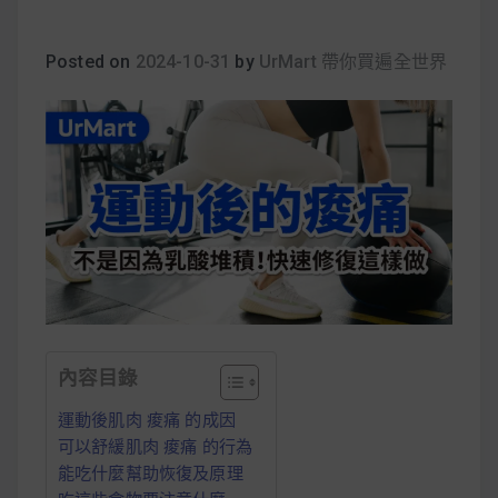
早上沒時間做早餐？10 款隔夜更美味的燕麥粥
簡單料理
Posted on
2024-10-31
by
UrMart 帶你買遍全世界
健身重訓菜單
運動健身飲食建議
2020 年最新蛋白粉終極指南，讓你一次搞
清楚！
七大經典健身疑問，不要再被這些問題困擾
內容目錄
啦！
運動後肌肉 痠痛 的成因
可以舒緩肌肉 痠痛 的行為
能吃什麼幫助恢復及原理