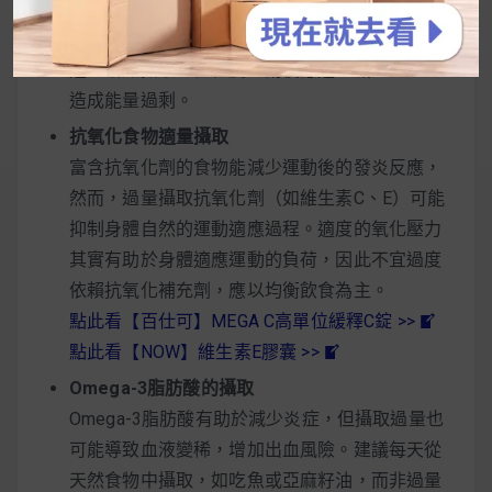
水化合物，如全穀物和糙米，有助於穩定血糖，
並且依據運動強度調整份量。高強度運動後可以
適量增加攝取，但輕度運動後應適量減少，以免
造成能量過剩。
抗氧化食物適量攝取
富含抗氧化劑的食物能減少運動後的發炎反應，
然而，過量攝取抗氧化劑（如維生素C、E）可能
抑制身體自然的運動適應過程。適度的氧化壓力
其實有助於身體適應運動的負荷，因此不宜過度
依賴抗氧化補充劑，應以均衡飲食為主。
點此看【百仕可】MEGA C高單位緩釋C錠 >>
點此看【NOW】維生素E膠囊 >>
Omega-3脂肪酸的攝取
Omega-3脂肪酸有助於減少炎症，但攝取過量也
可能導致血液變稀，增加出血風險。建議每天從
天然食物中攝取，如吃魚或亞麻籽油，而非過量