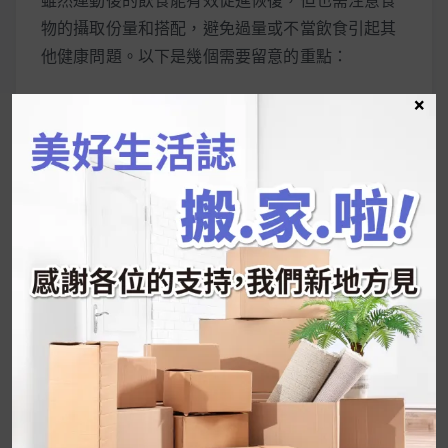
雖然運動後的飲食能有效促進恢復，但也需注意食
物的攝取份量和搭配，避免過量或不當飲食引起其
他健康問題。以下是幾個需要留意的重點：
×
蛋白質攝取適量
儘管蛋白質對肌肉修復至關重要，但過量攝取可
能對腎臟造成負擔，特別是長期進行高蛋白飲食
的人。一般建議運動後每餐攝取約20至30克的蛋
白質即可達到修復效果。避免過度依賴高蛋白飲
品或補充劑，應優先從天然食物中獲取蛋白質。
點此看【Tryall】分離乳清蛋白粉隨手包 >>
點此看【Tryall】優質蛋白組：無添加濃縮乳清
蛋白+分離大豆蛋白 >>
碳水化合物的選擇與份量
碳水化合物有助於補充運動中消耗的肝醣，但攝
取過多可能導致脂肪堆積。選擇低升糖指數的碳