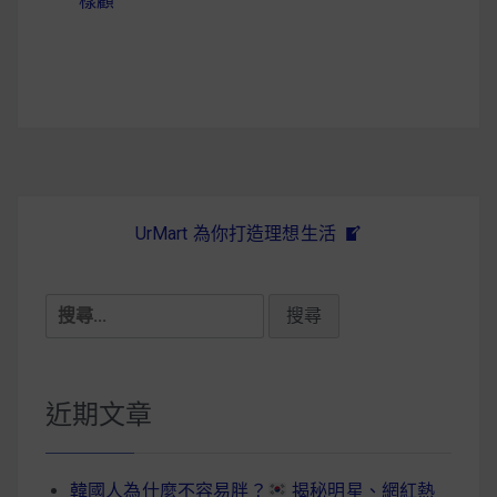
樣顧
導
覽
UrMart 為你打造理想生活
搜
尋
關
鍵
近期文章
字:
韓國人為什麼不容易胖？
揭秘明星、網紅熱