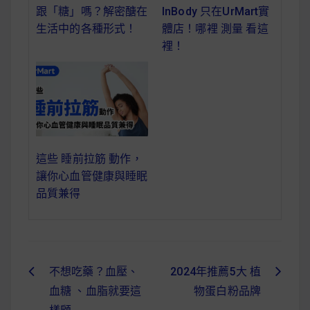
跟「糖」嗎？解密醣在
InBody 只在UrMart實
生活中的各種形式！
體店！哪裡 測量 看這
裡！
這些 睡前拉筋 動作，
讓你心血管健康與睡眠
品質兼得
不想吃藥？血壓、
2024年推薦5大 植
文
血糖 、血脂就要這
物蛋白粉品牌
章