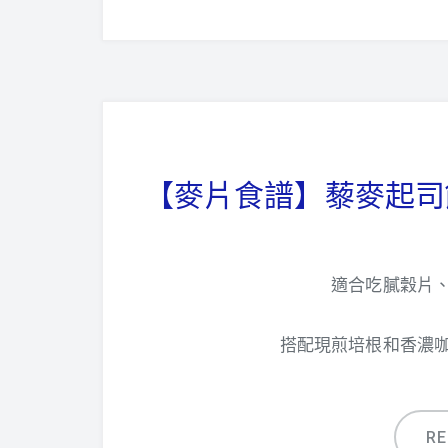
【麥片食譜】藜麥起司
適合吃膩穀片
搭配現煎培根和香濃
R