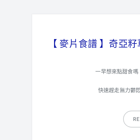
【 麥片食譜 】奇亞
一早想來點甜食嗎
快速趕走無力鬱
R