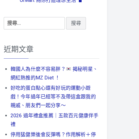
UrMart 為你打造理想生活
搜
尋
關
鍵
近期文章
字:
韓國人為什麼不容易胖？
揭秘明星、
網紅熱推的MZ Diet ！
好吃的蛋白點心還有好玩的運動小遊
戲！今年過年已經等不及帶這盒跟我的
親戚、朋友們一起分享～
2026 過年禮盒推薦｜五款百元健康伴手
禮
停用猛健樂後會反彈嗎？作用解析＋停