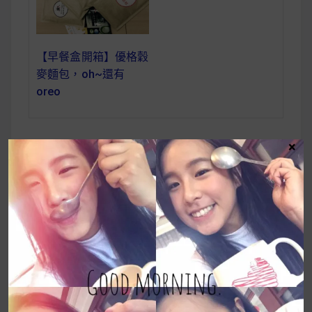
【早餐盒開箱】優格穀
麥麵包，oh~還有
oreo
×
Boya-cereal-girl-
文
10
章
導
覽