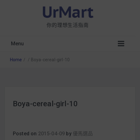
你的理想生活指南
Menu
Home
/
/
Boya-cereal-girl-10
星巴克都用 OATLY 泡咖啡？市售燕麥奶大剖
Boya-cereal-girl-10
析：成分、營養價值及其優缺點
無麩質食物清單一覽：燕麥、麵包還有餅乾，
早餐這樣料理最適合！
Posted on
2015-04-09
by
優馬選品