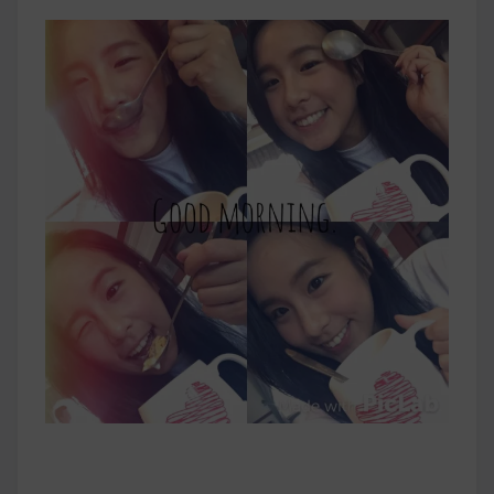
早上沒時間做早餐？10 款隔夜更美味的燕麥粥
簡單料理
健身重訓菜單
運動健身飲食建議
2020 年最新蛋白粉終極指南，讓你一次搞
清楚！
七大經典健身疑問，不要再被這些問題困擾
啦！