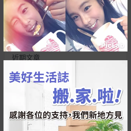
UrMart 為你打造理想生活
搜
尋
關
鍵
近期文章
字:
韓國人為什麼不容易胖？
揭秘明星、網紅熱
推的MZ Diet ！
好吃的蛋白點心還有好玩的運動小遊戲！今年過
年已經等不及帶這盒跟我的親戚、朋友們一起分
享～
2026 過年禮盒推薦｜五款百元健康伴手禮