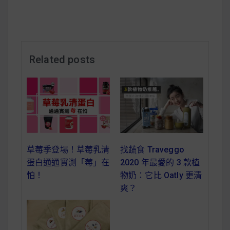
減醣食材推薦
減醣料理食譜
Related posts
蔬食純素營養
純素料理食譜
蔬食純素餐廳推薦
草莓季登場！草莓乳清
找蔬食 Traveggo
蛋白通通實測「莓」在
2020 年最愛的 3 款植
怕！
物奶：它比 Oatly 更清
爽？