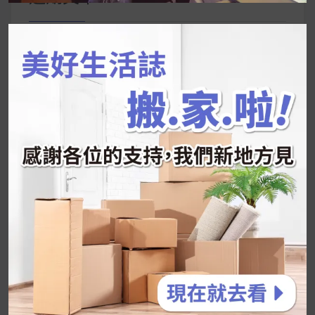
字:
韓國人為什麼不容易胖？
揭秘明星、網紅熱
推的MZ Diet ！
好吃的蛋白點心還有好玩的運動小遊戲！今年過
年已經等不及帶這盒跟我的親戚、朋友們一起分
享～
2026 過年禮盒推薦｜五款百元健康伴手禮
停用猛健樂後會反彈嗎？作用解析＋停藥後體重
維持全攻略
公主營養師：飲食改變也是能快樂執行的！6 個
你一定要知道的技巧