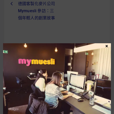
德國客製化麥片公司
文
Mymuesli 參訪：三
章
個年輕人的創業故事
導
覽
×
UrMart 為你打造理想生活
搜
尋
關
鍵
近期文章