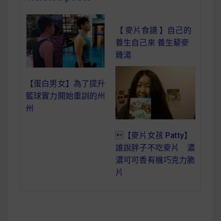
減醣食材推薦
減醣料理食譜
【 麥片食譜 】自己的
養生自己來 養生藜麥
雞湯
蔬食純素營養
【蛋白男女】為了提升
籃球實力開始重訓的州
純素料理食譜
州
蔬食純素餐廳推薦
【麥片女孩 Patty】
誰說胖子不吃麥片 濃
濃可可香有機巧克力脆
片