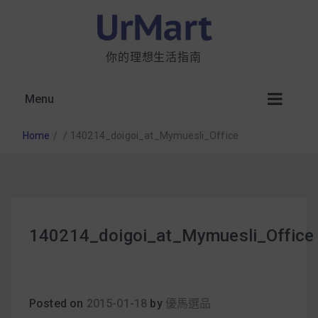
你的理想生活指南
Menu
Home
/
/
140214_doigoi_at_Mymuesli_Office
星巴克都用 OATLY 泡咖啡？市售燕麥奶大剖
140214_doigoi_at_Mymuesli_Office
析：成分、營養價值及其優缺點
無麩質食物清單一覽：燕麥、麵包還有餅乾，
早餐這樣料理最適合！
Posted on
2015-01-18
by
優馬選品