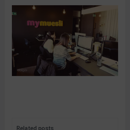
早上沒時間做早餐？10 款隔夜更美味的燕麥粥
簡單料理
健身重訓菜單
運動健身飲食建議
2020 年最新蛋白粉終極指南，讓你一次搞
清楚！
七大經典健身疑問，不要再被這些問題困擾
啦！
Related posts