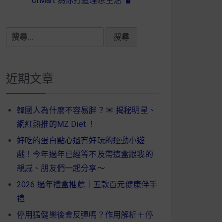
UrMart 為你打造理想生活
搜
尋
關
鍵
近期文章
字:
韓國人為什麼不容易胖？
揭秘明星、
網紅熱推的MZ Diet ！
好吃的蛋白點心還有好玩的運動小遊
戲！今年過年已經等不及帶這盒跟我的
親戚、朋友們一起分享～
2026 過年禮盒推薦｜五款百元健康伴手
禮
停用猛健樂後會反彈嗎？作用解析＋停