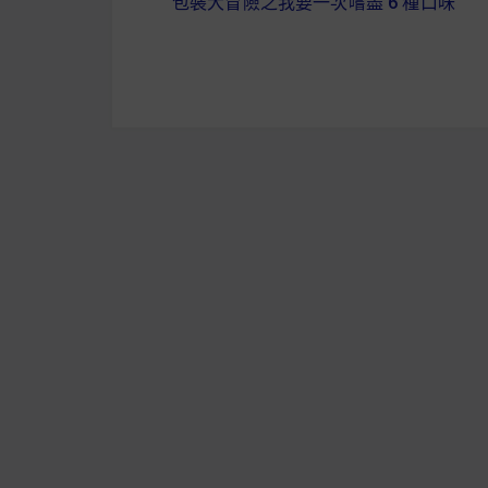
包裝大冒險之我要一次嚐盡 6 種口味
章
導
覽