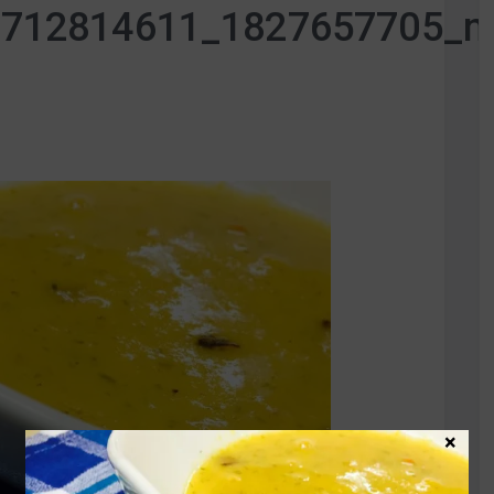
9712814611_1827657705_n
×