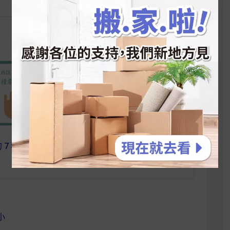
 7 種零食，你吃了
【 麥片女孩 Kate 】終於等到
你了！德國漢妮低脂水果麥片
小