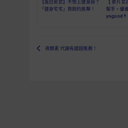
【蛋白男女】不想上健身房？
【 麥片女孩
「健身宅宅」育銓的進擊！
幫手，優
yogood !!
夜酵素 代謝有感超推薦！
文
章
導
覽