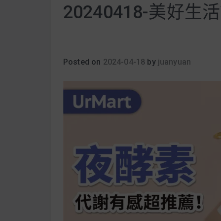
20240418-美好生活
Posted on
2024-04-18
by
juanyuan