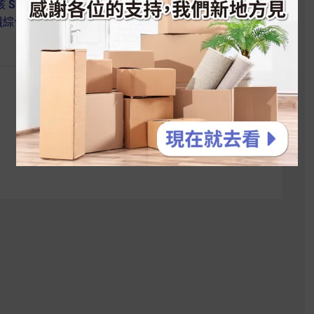
 Shin 】減肥的好
【 寶寶麥片 】給小寶貝營養
纖綜合莓果燕麥片
滿分的麥片點心 芭芭拉有機
早餐穀片