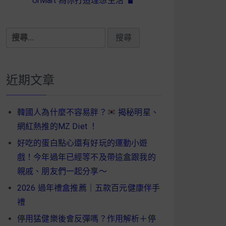
UrMart 為你打造理想生活
搜
尋
關
鍵
近期文章
字:
韓國人為什麼不容易胖？
揭秘明星、
網紅熱推的MZ Diet ！
好吃的蛋白點心還有好玩的運動小遊
戲！今年過年已經等不及帶這盒跟我的
親戚、朋友們一起分享～
2026 過年禮盒推薦｜五款百元健康伴手
禮
停用猛健樂後會反彈嗎？作用解析＋停