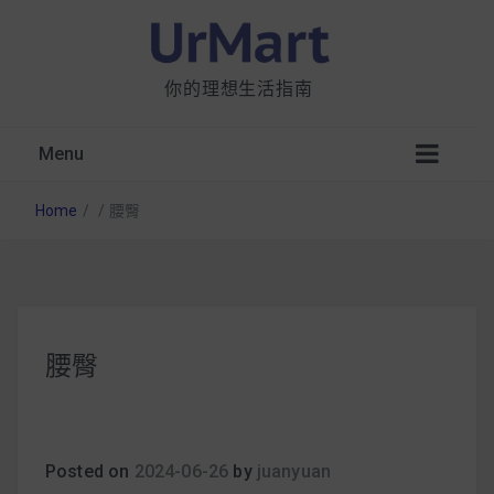
你的理想生活指南
Menu
Home
/
/
腰臀
星巴克都用 OATLY 泡咖啡？市售燕麥奶大剖
腰臀
析：成分、營養價值及其優缺點
無麩質食物清單一覽：燕麥、麵包還有餅乾，
早餐這樣料理最適合！
Posted on
2024-06-26
by
juanyuan