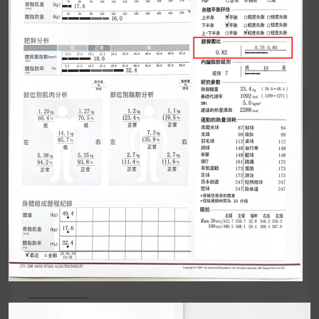
章
InBody 看分析
導
覽
UrMart 為你打造理想生活
搜
尋
關
鍵
近期文章
字: