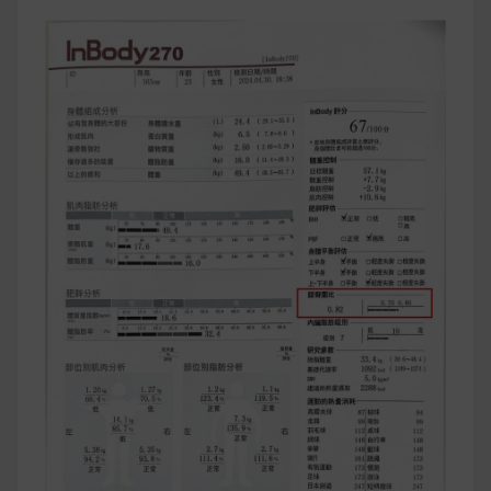
早上沒時間做早餐？10 款隔夜更美味的燕麥粥
簡單料理
健身重訓菜單
運動健身飲食建議
2020 年最新蛋白粉終極指南，讓你一次搞
清楚！
七大經典健身疑問，不要再被這些問題困擾
啦！