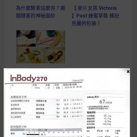
為什麼酵素這麼夯？揭
【 麥片女孩 Victoria
開酵素的神秘面紗
】Post 蜂蜜草莓 繽紛
亮麗的包裝！
×
【 小胖盈鏟肉計畫 2
】第 2 週，持續堅
持！
BMI正常也可能是
文
泡芙人 ？快測