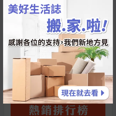
韓國人為什麼不容易胖？
揭秘明星、網紅熱
推的MZ Diet ！
好吃的蛋白點心還有好玩的運動小遊戲！今年過
年已經等不及帶這盒跟我的親戚、朋友們一起分
享～
2026 過年禮盒推薦｜五款百元健康伴手禮
停用猛健樂後會反彈嗎？作用解析＋停藥後體重
維持全攻略
公主營養師：飲食改變也是能快樂執行的！6 個
你一定要知道的技巧