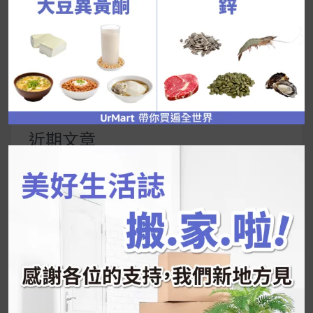
UrMart 為你打造理想生活
搜
尋
關
鍵
近期文章
字:
韓國人為什麼不容易胖？
揭秘明星、網紅熱
推的MZ Diet ！
好吃的蛋白點心還有好玩的運動小遊戲！今年過
年已經等不及帶這盒跟我的親戚、朋友們一起分
享～
2026 過年禮盒推薦｜五款百元健康伴手禮