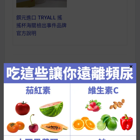
饌元進口 TRYALL 搖
搖杯海關檢出事件品牌
官方說明
×
一直想去廁所？吃這
文
些讓你揮別頻尿困
章
擾！
導
覽