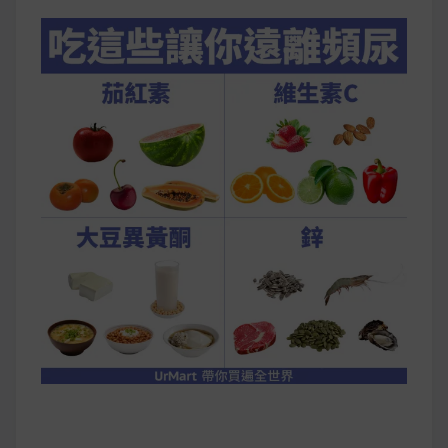
早上沒時間做早餐？10 款隔夜更美味的燕麥粥
簡單料理
健身重訓菜單
運動健身飲食建議
2020 年最新蛋白粉終極指南，讓你一次搞
清楚！
七大經典健身疑問，不要再被這些問題困擾
啦！