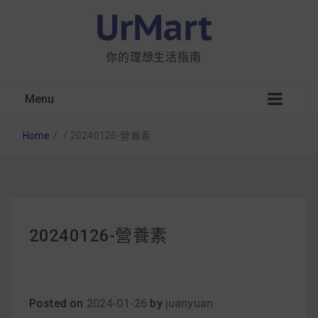
你的理想生活指南
Menu
Home
/
/
20240126-營養素
星巴克都用 OATLY 泡咖啡？市售燕麥奶大剖
20240126-營養素
析：成分、營養價值及其優缺點
無麩質食物清單一覽：燕麥、麵包還有餅乾，
早餐這樣料理最適合！
Posted on
2024-01-26
by
juanyuan