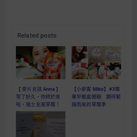
減醣食材推薦
減醣料理食譜
Related posts
蔬食純素營養
純素料理食譜
蔬食純素餐廳推薦
【 麥片女孩 Anna 】
【小麥客 Miko】#3莓
等了好久，你終於來
果早餐盒開箱 期待緊
啦，瑞士全家草莓！
接而來的草莓季